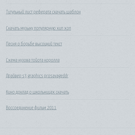
Титульный лист реферата скачать шаблон
Скачать музыку популярную хип хоп
Песня о борьбе высоцкий текст
Схема кузова тойота королла
Драйвер s3 graphics prosavageddr
Кино доклад о школьницах скачать
Воссоединение фильм 2011