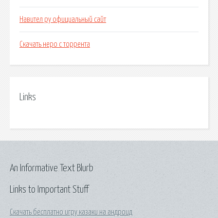
Навител ру официальный сайт
Скачать неро с торрента
Links
An Informative Text Blurb
Links to Important Stuff
Скачать бесплатно игру казаки на андроид