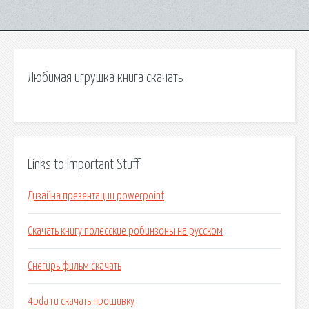
Любимая игрушка книга скачать
Links to Important Stuff
Дизайна презентации powerpoint
Скачать книгу полесские робинзоны на русском
Снегирь фильм скачать
4pda ru скачать прошивку