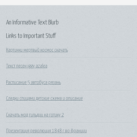
An Informative Text Blurb
Links to Important Stuff
Картинки мертвый космос скачать
Текст песен iggy azalea
Расписание 5 автобуса рязань
Следки спицами детские схема и описание
Скачать мод гильдии на готику 2
Презентация революция 1848 г во франции