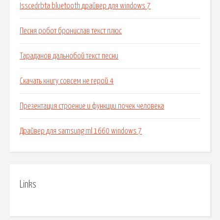
Isscedrbta bluetooth драйвер для windows 7
Песня робот бронислав текст плюс
Тараданов дальнобой текст песни
Скачать книгу совсем не герой 4
Презентация строение и функции почек человека
Драйвер для samsung ml 1660 windows 7
Links