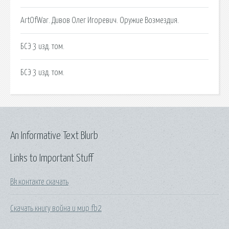
ArtOfWar. Дивов Олег Игоревич. Оружие Возмездия.
БСЭ 3 изд. том.
БСЭ 3 изд. том.
An Informative Text Blurb
Links to Important Stuff
Bk контакте скачать
Скачать книгу война и мир fb2