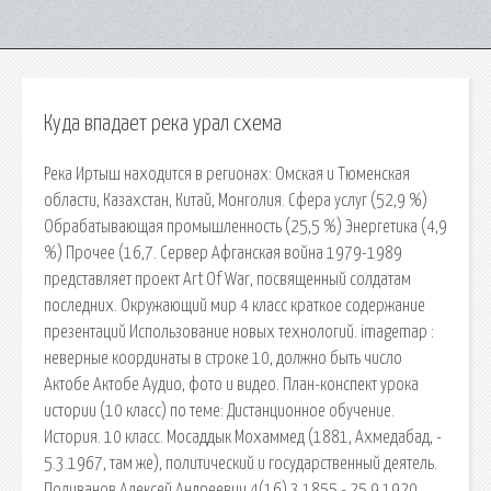
Куда впадает река урал схема
Река Иртыш находится в регионах: Омская и Тюменская
области, Казахстан, Китай, Монголия. Сфера услуг (52,9 %)
Обрабатывающая промышленность (25,5 %) Энергетика (4,9
%) Прочее (16,7. Сервер Афганская война 1979-1989
представляет проект Art Of War, посвященный солдатам
последних. Окружающий мир 4 класс краткое содержание
презентаций Использование новых технологий. imagemap :
неверные координаты в строке 10, должно быть число
Актобе Актобе Аудио, фото и видео. План-конспект урока
истории (10 класс) по теме: Дистанционное обучение.
История. 10 класс. Мосаддык Мохаммед (1881, Ахмедабад, -
5.3.1967, там же), политический и государственный деятель.
Поливанов Алексей Андреевич 4(16).3.1855 - 25.9.1920,