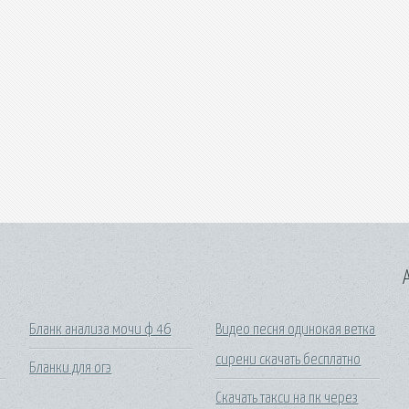
A
Бланк анализа мочи ф 46
Видео песня одинокая ветка
сирени скачать бесплатно
Бланки для огэ
Скачать такси на пк через