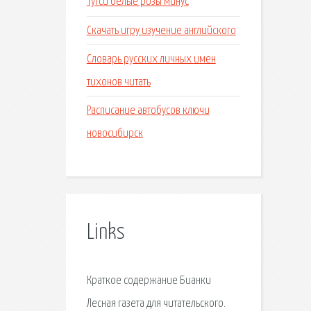
Тутси белые розы минус
Скачать игру изучение английского
Словарь русских личных имен
тихонов читать
Расписание автобусов ключи
новосибирск
Links
Краткое содержание Бианки
Лесная газета для читательского.