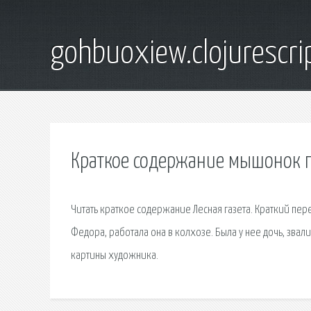
gohbuoxiew.clojurescr
Краткое содержание мышонок 
Читать краткое содержание Лесная газета. Краткий пер
Федора, работала она в колхозе. Была у нее дочь, звал
картины художника.