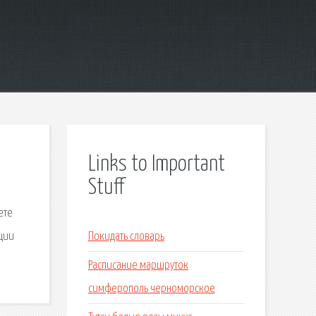
Links to Important
Stuff
ете
кции
Покидать словарь
Расписание маршруток
симферополь черноморское