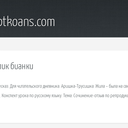
iptkoans.com
пик бианки
есказ. Для читательского дневника. Аришка-Трусишка. Жила – была на св
и. Конспект урока по русскому языку. Тема: Сочинение-отзыв по репроду