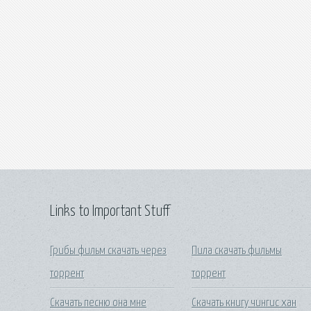
Links to Important Stuff
Грибы фильм скачать через
Пила скачать фильмы
торрент
торрент
Скачать песню она мне
Скачать книгу чингис хан