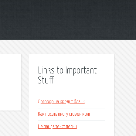
Links to Important
Stuff
Договор на кредит бланк
Как писать книгу стивен кинг
Не паида текст песни