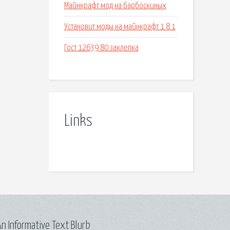
Майнкрафт мод на барбоскиных
Установит моды на майнкрафт 1 8 1
Гост 12639 80 заклепка
Links
n Informative Text Blurb