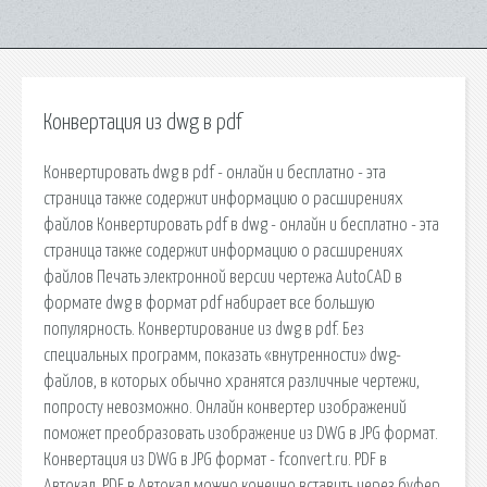
Конвертация из dwg в pdf
Конвертировать dwg в pdf - онлайн и бесплатно - эта
страница также содержит информацию о расширениях
файлов Конвертировать pdf в dwg - онлайн и бесплатно - эта
страница также содержит информацию о расширениях
файлов Печать электронной версии чертежа AutoCAD в
формате dwg в формат pdf набирает все большую
популярность. Конвертирование из dwg в pdf. Без
специальных программ, показать «внутренности» dwg-
файлов, в которых обычно хранятся различные чертежи,
попросту невозможно. Онлайн конвертер изображений
поможет преобразовать изображение из DWG в JPG формат.
Конвертация из DWG в JPG формат - fconvert.ru. PDF в
Автокад. PDF в Автокад можно конечно вставить через буфер,