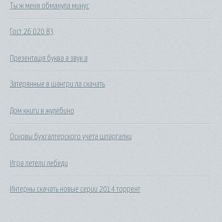
Ты ж меня обманула минус
Гост 26 020 83
Презентація буква а звук а
Затерянные в шангри ла скачать
Дом книги в жулебино
Основы бухгалтерского учета шпаргалки
Игра летели лебеди
Интерны скачать новые серии 2014 торрент