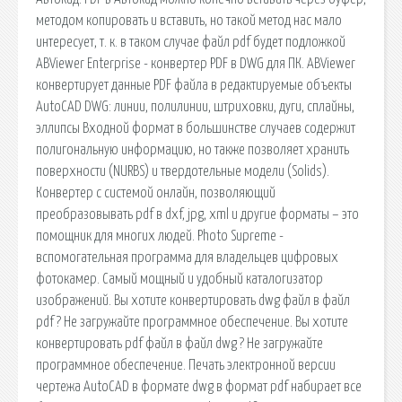
методом копировать и вставить, но такой метод нас мало
интересует, т. к. в таком случае файл pdf будет подложкой
ABViewer Enterprise - конвертер PDF в DWG для ПК. ABViewer
конвертирует данные PDF файла в редактируемые объекты
AutoCAD DWG: линии, полилинии, штриховки, дуги, сплайны,
эллипсы Входной формат в большинстве случаев содержит
полигональную информацию, но также позволяет хранить
поверхности (NURBS) и твердотельные модели (Solids).
Конвертер с системой онлайн, позволяющий
преобразовывать pdf в dxf, jpg, xml и другие форматы – это
помощник для многих людей. Photo Supreme -
вспомогательная программа для владельцев цифровых
фотокамер. Самый мощный и удобный каталогизатор
изображений. Вы хотите конвертировать dwg файл в файл
pdf ? Не загружайте программное обеспечение. Вы хотите
конвертировать pdf файл в файл dwg ? Не загружайте
программное обеспечение. Печать электронной версии
чертежа AutoCAD в формате dwg в формат pdf набирает все