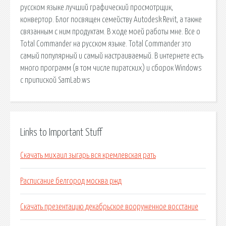
русском языке лучший графический просмотрщик,
конвертор. Блог посвящен семейству Autodesk Revit, а также
связанным с ним продуктам. В ходе моей работы мне. Все о
Total Commander на русском языке. Total Commander это
самый популярный и самый настраиваемый. В интернете есть
много программ (в том числе пиратских) и сборок Windows
с припиской SamLab.ws
Links to Important Stuff
Скачать михаил зыгарь вся кремлевская рать
Расписание белгород москва ржд
Скачать презентацию декабрьское вооруженное восстание