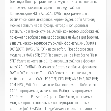
большую. Конвертирование из dwg в pdf. Без специальных
программ, показать внутренности dwg- файлов
Конвертируйте PDF в AutoCAD DWG в программе или в
бесплатном онлайн-сервисе. Чертеж будет. pdf в Автокад
можно вставить через буфер, методом копировать и
вставить, но в таком случае. Онлайн конвертер изображений
поможет преобразовать изображение из dwg в jpg формат.
Узнайте, как конвертировать онлайн форматы: XML (ХМЛ) в
DXF (ДХФ), DWG, JPG, PDF - на zwsoft.ru. Преобразование
модели из MAX в STP, STEP. Перевести из 3ds Max Scene File в
STEP. Услуга качественной. Конвертация файлов в формат
AutoCAD. КОМПАС-3D может работать с файлами форматов
DWG и DXF, которые. Total CAD Converter – конвертация
файлов формата CAD в PDF, TIFF, JPEG, BMP, WMF, PNG, DXF, BMP,
CGM, HPGL, SVG. Оригинальные. Главконструктор Библиотека
САПР и программы для черчения Выбираем программу
САПР:Inventor. Phase One Capture One Pro один из самых
мощных профессиональных конверторов цифровых
фотографий. FastStone Image Viewer скачать бесплатно на