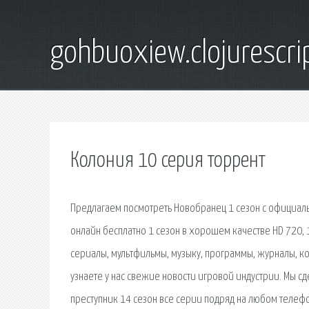
gohbuoxiew.clojurescr
Колония 10 серия торрент
Предлагаем посмотреть Новобранец 1 сезон с официаль
онлайн бесплатно 1 сезон в хорошем качестве HD 720, 
сериалы, мультфильмы, музыку, программы, журналы, ком
узнаете у нас свежие новости игровой индустрии. Мы с
преступник 14 сезон все серии подряд на любом телефо