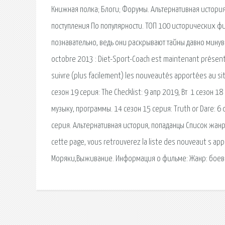
Книжная полка; Блоги; Форумы. Альтернативная история
поступления По популярности. ТОП 100 исторических ф
познавательно, ведь они раскрывают тайны давно минувш
octobre 2013 : Diet-Sport-Coach est maintenant présent 
suivre (plus facilement) les nouveautés apportées au sit
сезон 19 серия: The Checklist: 9 апр 2019, Вт 1 сезон 
музыку, программы. 14 сезон 15 серия: Truth or Dare: 6 
серия. Альтернативная история, попаданцы Список жанро
cette page, vous retrouverez la liste des nouveaut s appo
Моряки,Выживание. Информация о фильме: Жанр: боеви