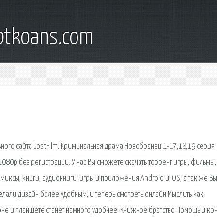
iptkoans.com
ного сайта LostFilm. Криминальная драма Новобранец 1-17,18,19 серия
1080p без регистрации. У нас Вы сможете скачать торрент игры, фильмы,
иксы, книги, аудиокниги, игры и приложения Android и iOS, а так же Вы
делали дизайн более удобным, и теперь смотреть онлайн Мыслить как
не и планшете станет намного удобнее. Книжное братство Помощь и кон