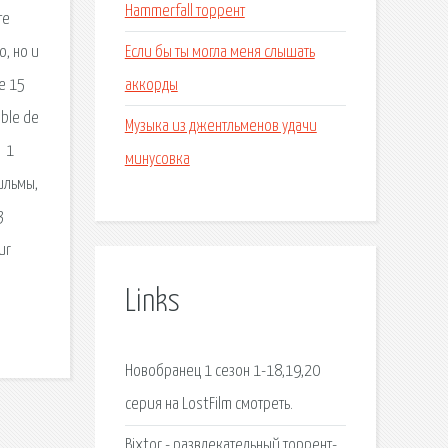
Hammerfall торрент
те
Если бы ты могла меня слышать
, но и
аккорды
e 15
ible de
Музыка из джентльменов удачи
й 1
минусовка
фильмы,
3
ur
Links
Новобранец 1 сезон 1-18,19,20
серия на LostFilm смотреть.
Bixtor - развлекательный торрент-