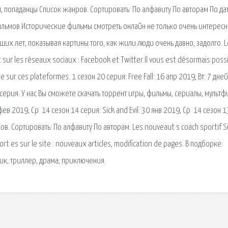
, попаданцы Список жанров. Сортировать: По алфавиту По авторам По да
ильмов Исторические фильмы смотреть онлайн не только очень интересно
их лет, показывая картины того, как жили люди очень давно, задолго. L
sur les réseaux sociaux : Facebook et Twitter.Il vous est désormais poss
e sur ces plateformes. 1 сезон 20 серия: Free Fall: 16 апр 2019, Вт: 7 дне
18 серия. У нас Вы сможете скачать торрент игры, фильмы, сериалы, мульт
фев 2019, Ср 14 сезон 14 серия: Sick and Evil: 30 янв 2019, Ср 14 сезон 1
в. Сортировать: По алфавиту По авторам. Les nouveaut s coach sportif S
rt es sur le site : nouveaux articles, modification de pages. В подборке:
к, триллер, драма, приключения.