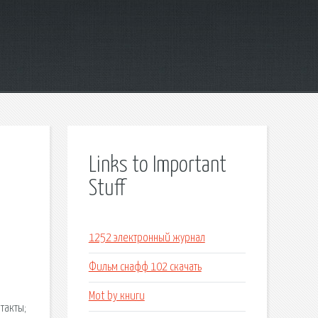
Links to Important
Stuff
1252 электронный журнал
Фильм снафф 102 скачать
Mot by книги
такты;