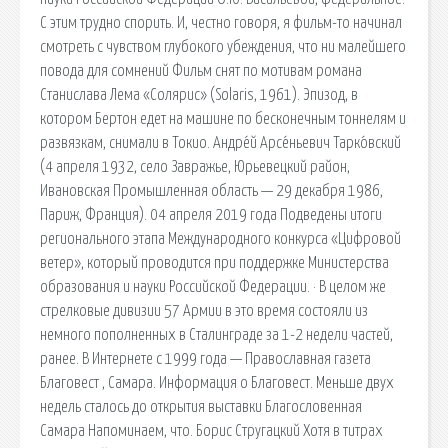
С этим трудно спорить. И, честно говоря, я фильм-то начинал
смотреть с чувством глубокого убеждения, что ни малейшего
повода для сомнений Фильм снят по мотивам романа
Станислава Лема «Солярис» (Solaris, 1961). Эпизод, в
котором Бертон едет на машине по бесконечным тоннелям и
развязкам, снимали в Токио. Андре́й Арсе́ньевич Тарко́вский
(4 апреля 1932, село Завражье, Юрьевецкий район,
Ивановская Промышленная область — 29 декабря 1986,
Париж, Франция). 04 апреля 2019 года Подведены итоги
регионального этапа Международного конкурса «Цифровой
ветер», который проводится при поддержке Министерства
образования и науки Российской Федерации. · В целом же
стрелковые дивизии 57 Армии в это время состояли из
немного пополненных в Сталинграде за 1-2 недели частей,
ранее. В Интернете с 1999 года — Православная газета
Благовест , Самара. Информация о Благовест. Меньше двух
недель сталось до открытия выставки Благословенная
Самара Напоминаем, что. Борис Стругацкий Хотя в титрах