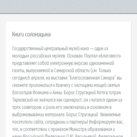
Книги солоницына
Государственный центральный музей кино — один из
молодых российских музеев. Основан. Портал «Благовест»
представляет собой электронную версию одноименной
газеты, выпускаемой в Самарской области (см. Только
сегодня,6 апреля, на выставке "Благословенная Самара" вы
сможете приложиться к Ковчегу с частицами мощей святых
богоотцов Иоакима и Анны. Борис Стругацкий Хотя в титрах
Тарковский не значился как сценарист, он считался одним из
трёх соавторов, и роль его заключалась в основном в
выбраковывании материала. Борис Стругацкий. Уважаемые
посетители сайта, сотрудники и партнеры! Информируем вас,
что, в соответствии с приказом Министра образования и
науки Российской Федерации О.Ю. Васильевой, федеральное.