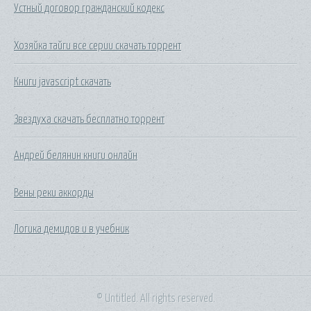
Устный договор гражданский кодекс
Хозяйка тайги все серии скачать торрент
Книги javascript скачать
Звездуха скачать бесплатно торрент
Андрей белянин книги онлайн
Вены реки аккорды
Логика демидов и в учебник
© Untitled. All rights reserved.