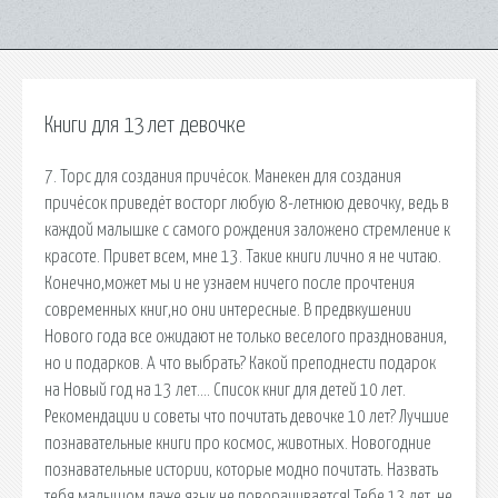
Книги для 13 лет девочке
7. Торс для создания причёсок. Манекен для создания
причёсок приведёт восторг любую 8-летнюю девочку, ведь в
каждой малышке с самого рождения заложено стремление к
красоте. Привет всем, мне 13. Такие книги лично я не читаю.
Конечно,может мы и не узнаем ничего после прочтения
современных книг,но они интересные. В предвкушении
Нового года все ожидают не только веселого празднования,
но и подарков. А что выбрать? Какой преподнести подарок
на Новый год на 13 лет…. Список книг для детей 10 лет.
Рекомендации и советы что почитать девочке 10 лет? Лучшие
познавательные книги про космос, животных. Новогодние
познавательные истории, которые модно почитать. Назвать
тебя малышом даже язык не поворачивается! Тебе 13 лет, не