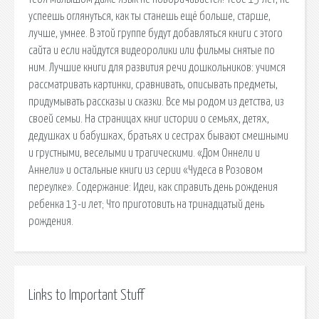
успеешь оглянуться, как ты станешь ещё больше, старше,
лучше, умнее. В этой группе будут добавляться книги с этого
сайта и если найдутся видеоролики или фильмы снятые по
ним. Лучшие книги для развития речи дошкольников: учимся
рассматривать картинки, сравнивать, описывать предметы,
придумывать рассказы и сказки. Все мы родом из детства, из
своей семьи. На страницах книг истории о семьях, детях,
дедушках и бабушках, братьях и сестрах бывают смешными
и грустными, веселыми и трагическими. «Дом Оннели и
Аннели» и остальные книги из серии «Чудеса в Розовом
переулке». Содержание: Идеи, как справить день рождения
ребенка 13-и лет; Что приготовить на тринадцатый день
рождения.
Links to Important Stuff