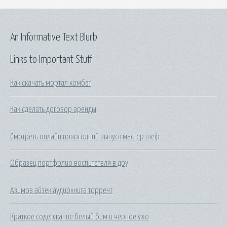
An Informative Text Blurb
Links to Important Stuff
Как скачать мортал комбат
Как сделать договор аренды
Смотреть онлайн новогодний выпуск мастер шеф
Образец портфолио воспитателя в доу
Азимов айзек аудиокнига торрент
Краткое содержание белый бим и черное ухо