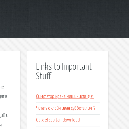
Links to Important
Stuff
вке
ят в
Симулятор крана машиниста 394
Читать онлайн иван суббота лич 5
ций и
Os x el capitan download
м