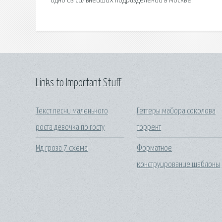
одно из сильнейших подразделений в Москве.
Links to Important Stuff
Текст песни маленького
Геттеры майора соколова
роста девочка по госту
торрент
Мд гроза 7 схема
Форматное
конструирование шаблоны