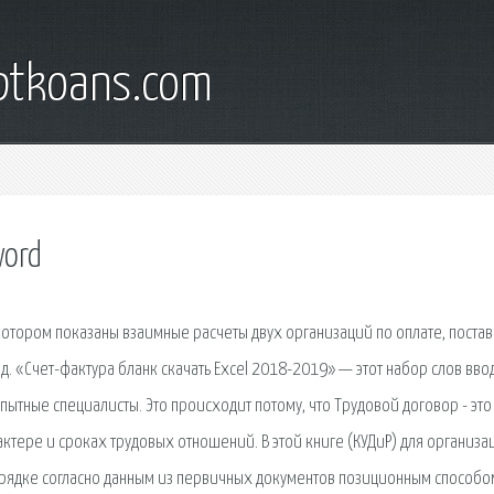
iptkoans.com
word
 котором показаны взаимные расчеты двух организаций по оплате, поста
д. «Счет-фактура бланк скачать Еxcel 2018-2019» — этот набор слов ввод
пытные специалисты. Это происходит потому, что Трудовой договор - это
тере и сроках трудовых отношений. В этой книге (КУДиР) для организа
орядке согласно данным из первичных документов позиционным способо