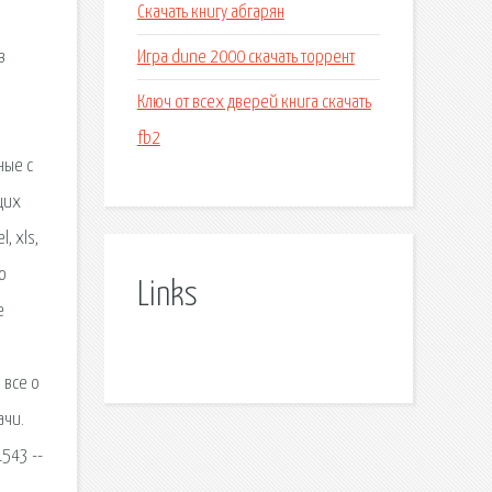
Скачать книгу абгарян
Игра dune 2000 скачать торрент
в
Ключ от всех дверей книга скачать
fb2
ные с
щих
, xls,
о
Links
е
 все о
ачи.
543 --