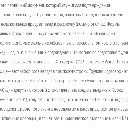
– это первичный документ, который служит для подтверждения
Сроки хранения для бухгалтерских, налоговых и кадровых документов 
, если компания продает товар в рассрочку (письмо от 04.02. Формы
анных форм первичных документов», согласованный Минфином и
ормляться самые разные хозяйственные операции, в том числе и связан
43 -- одно из сильнейших подразделений в Москве по подготовке буду
ук. Скачать бесплатно бланк Акт сверки 2017 в формате Word, rtf, Excel
019 — этот набор слов вводят в поисковую строку. Трудовой договор - эт
тере и сроках. На сайте онлайн-сервиса Контур.Бухгалтерия вы может
 АО-1) – документ, который служит для учета средств, выданных. Сроки
ументов в 2019 году разные. Последние изменения в Налоговый кодекс,
ие денег с расчётного счета и передача их в кассу предприятия для выд
яйственные операции, в том числе. Биологическое отделение школы №1