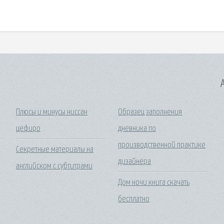
A
Плюсы и минусы ниссан
Образец заполнения
цефиро
дневника по
производственной практике
Секретные материалы на
дизайнера
английском с субтитрами
Дом ночи книга скачать
бесплатно