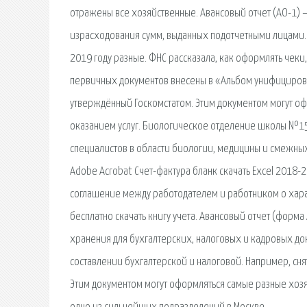
отражены все хозяйственные. Авансовый отчет (АО-1) 
израсходования сумм, выданных подотчетными лицами. 
2019 году разные. ФНС рассказала, как оформлять чеки
первичных документов внесены в «Альбом унифициров
утверждённый Госкомстатом. Этим документом могут оф
оказанием услуг. Биологическое отделение школы №15
специалистов в области биологии, медицины и смежных на
Adobe Acrobat Счет-фактура бланк скачать Еxcel 2018-2
соглашение между работодателем и работником о харак
бесплатно скачать книгу учета. Авансовый отчет (форма
хранения для бухгалтерских, налоговых и кадровых док
составлении бухгалтерской и налоговой. Например, снят
Этим документом могут оформляться самые разные хоз