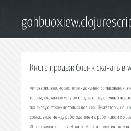
gohbuoxiew.clojurescr
Книга продаж бланк скачать в 
Акт сверки взаиморасчетов - документ согласования, в
товара, оказанных услугах и т.д. за определенный перио
поисковую строку не только новички-бухгалтеры, но и о
соглашение между работодателем и работником о харак
ИП, находящихся на УСН или УСН, в хронологическом п