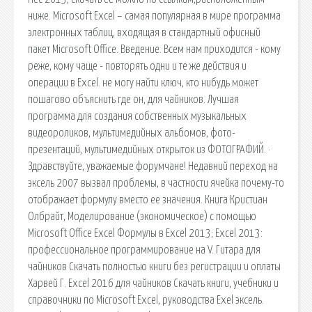
ниже. Microsoft Excel – самая популярная в мире программа
электронных таблиц, входящая в стандартный офисный
пакет Microsoft Office. Введение. Всем нам приходится - кому
реже, кому чаще - повторять одни и те же действия и
операции в Excel. не могу найти ключ, кто нибудь может
пошагово объяснить где он, для чайников. Лучшая
программа для создания собственных музыкальных
видеороликов, мультимедийных альбомов, фото-
презентаций, мультимедийных открыток из ФОТОГРАФИЙ. ·
Здравствуйте, уважаемые форумчане! Недавний переход на
эксель 2007 вызвал проблемы, в частности ячейка почему-то
отображает формулу вместо ее значения. Книга Кристиан
Олбрайт, Моделирование (экономическое) с помощью
Microsoft Office Excel Формулы в Excel 2013; Excel 2013:
профессиональное программирование на V. Гитара для
чайников Скачать полностью книги без регистрации и оплаты
Харвей Г. Excel 2016 для чайников Скачать книги, учебники и
справочники по Microsoft Excel, руководства Exel эксель.