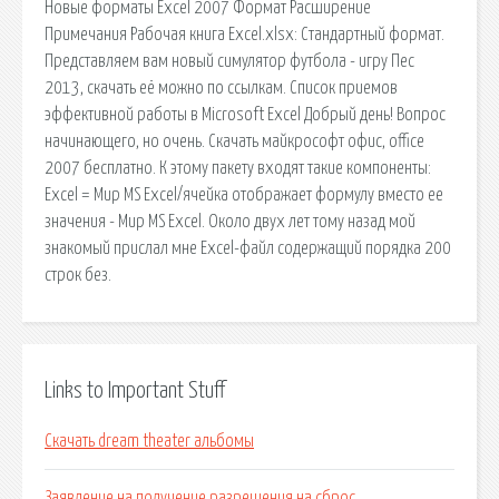
Новые форматы Excel 2007 Формат Расширение
Примечания Рабочая книга Excel.xlsx: Стандартный формат.
Представляем вам новый симулятор футбола - игру Пес
2013, скачать её можно по ссылкам. Список приемов
эффективной работы в Microsoft Excel Добрый день! Вопрос
начинающего, но очень. Скачать майкрософт офис, office
2007 бесплатно. К этому пакету входят такие компоненты:
Excel = Мир MS Excel/ячейка отображает формулу вместо ее
значения - Мир MS Excel. Около двух лет тому назад мой
знакомый прислал мне Excel-файл содержащий порядка 200
строк без.
Links to Important Stuff
Скачать dream theater альбомы
Заявление на получение разрешения на сброс