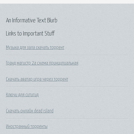
An Informative Text Blurb
Links to Important Stuff
Музыка для зала скачать торрент
Гранд магистр 2а схема принципиальная
Скачать аватар игра через торрент
Ключи для ситигид
Скачать онлайн dead island
Иностранный торренты