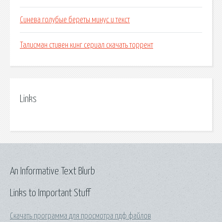
Синева голубые береты минус и текст
Талисман стивен кинг сериал скачать торрент
Links
An Informative Text Blurb
Links to Important Stuff
Скачать программа для просмотра пдф файлов