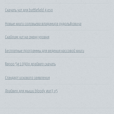
Скачать чит для battlefield 4 esp
Новые книги соловьева владимира рудольфовича
Скайрим чит на смену уровня
Бесплатные программы для ведения кассовой книги
Rapoo 5g 1090p драйвер скачать
Стандарт искового заявления
Драйвер для мыши bloody gun3 v5