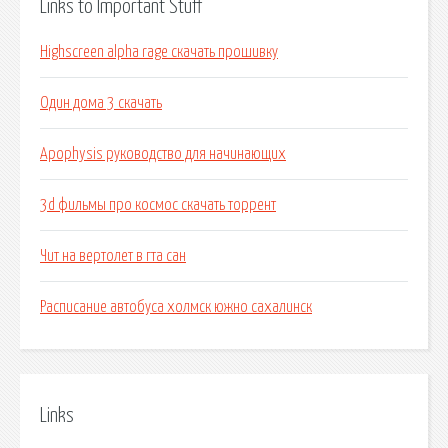
Links to Important Stuff
Highscreen alpha rage скачать прошивку
Один дома 3 скачать
Apophysis руководство для начинающих
3d фильмы про космос скачать торрент
Чит на вертолет в гта сан
Расписание автобуса холмск южно сахалинск
Links