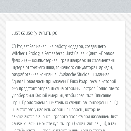
Just cause 3 купить pc
CD Projekt Red наняли на работу моддера, создавшего
Witcher 1 Prologue Remastered. Just Cause 2 (англ. «Правое
Дело 2») — компьютерная игра в жанре экшн с элементами
шутера от третьего лица, гоночного симулятора и аркады,
разработанная компанией Avalanche Studios и изданная
Square Новая часть приключений Рико Родригеса, в которой
ему предстоит отправиться на огромный остров Солис, где-то
у побережья Южной Америки, чтобы сразиться Описание
игры: Продолжаем внимательно следить за конференцией Е3
и на этот раз у нас есть хорошие новости, которые
заключаются в анонсе игрового проекта под названием Just
Cause. У нас Вы можете купить игры (ключи активации), а так
же тайм карты и игровую валюту к ним. Кроме этого в