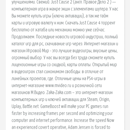
улучшениями. Свежий. Just Cause 2 (англ. Правое Дело 2 ) —
компьютерная игра в жанре экшн с элементами шутера. У нас
Вы можете купить игры (ключи активации), а так же тайм
карты и игровую валюту к ним. Скачать Just Cause 4 торрент
бесплатно от хатаба или механики можно уже сейчас.
Продолжаем. Последние новости игровой индустрии, полный
каталог игр для pc, скачивание игр через. Интернет-магазин и
магазин Игровой Мир - это лучшие видеоигры, вкусные цены,
огромный выбор. У нас вы всегда без труда сможете купить
лицензионные игры со скидкой, карты оплаты. Открытый мир
в видеоиграх стал синонимом свободы: в отличие от
линейных проектов, где. Отличные цены на PS4-игры в
интернет-магазине www.mvideo.ru и розничной сети
магазинов М.Видео. Zaka-Zaka.com – это интернет-магазин
компьютерных игр и ключей активации для Steam, Origin,
Uplay, Battle.net. GameBoost will make your PC games run
faster by increasing frames per second and optimizing your
computer and internet performance. Increase the speed Now
an experienced covert operative, Adam Jensen is forced to