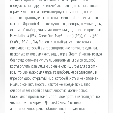
продаже много других ключей активации, не относящихся к
играм. Купить новую компьютерную игру просто, но не
торопись тратить деньги на кота в мешке. Интернет-магазин и
магазин Игровой Мир - это лучшие видеоигры, вкусные цены,
огромный выбор, отличная консультация, игровые приставки
Playstation 4 (PS4), Xbox One, PlayStation 3 (PS3), Xbox 360
(X360), PS Vita, PlayStation. Испытай удачу — это товар,
оплачивая который вы гарантированно получите один или
несколько ключей для активации игр в Steam. У нас вы всегда
без труда сможете купить лицензионные игры со скидкой,
карты оплаты psn, лицензионные ключи, игры для steam -
все, что Вам нужно для игры Разработчики реализовали в
игре большой открытый мир, который, хоть и не наполнен
миллионом активностей, как тот же «Ведьмак 3», зато
очаровывает своей реалистичностью, логичностью.
Старкиллер против зомби, прошлое против настоящего: во
что поиграть в апреле. Для Just Cause 4 вышло
анонсированное ранее обновление с визуальными