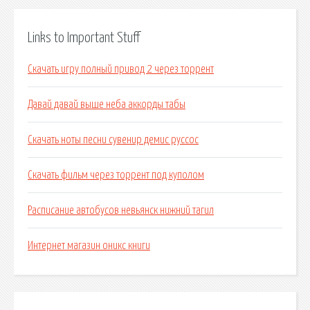
Links to Important Stuff
Скачать игру полный привод 2 через торрент
Давай давай выше неба аккорды табы
Скачать ноты песни сувенир демис руссос
Скачать фильм через торрент под куполом
Расписание автобусов невьянск нижний тагил
Интернет магазин оникс книги