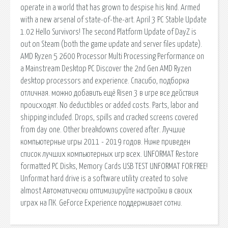
operate in a world that has grown to despise his kind. Armed
with a new arsenal of state-of-the-art. April 3 PC Stable Update
1.02 Hello Survivors! The second Platform Update of DayZ is
out on Steam (both the game update and server files update).
AMD Ryzen 5 2600 Processor Multi Processing Performance on
a Mainstream Desktop PC Discover the 2nd Gen AMD Ryzen
desktop processors and experience. Спасибо, подборка
отличная. можно добавить ещё Risen 3 в игре все действия
происходят. No deductibles or added costs. Parts, labor and
shipping included. Drops, spills and cracked screens covered
from day one. Other breakdowns covered after. Лучшие
компьютерные игры 2011 - 2019 годов. Ниже приведен
список лучших компьютерных игр всех. UNFORMAT Restore
formatted PC Disks, Memory Cards USB TEST UNFORMAT FOR FREE!
Unformat hard drive is a software utility created to solve
almost Автоматически оптимизируйте настройки в своих
играх на ПК. GeForce Experience поддерживает сотни.