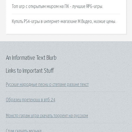
Топ игр с открытым миром на ПК - лучшие RPG-игры.
Купить PS4-игры в интернет-магазине М.Видео, низкие цены.
An Informative Text Blurb
Links to Important Stuff
Русские народные песни о степане разине текст
Образец претензии в втб 24
Монстр гараж игра скачать торрент на русском
Стим скачать музыка