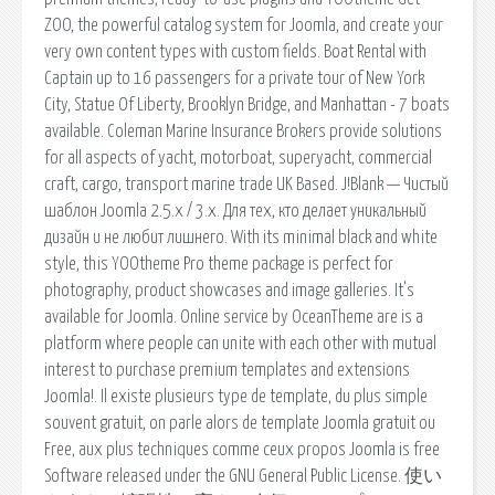
ZOO, the powerful catalog system for Joomla, and create your
very own content types with custom fields. Boat Rental with
Captain up to 16 passengers for a private tour of New York
City, Statue Of Liberty, Brooklyn Bridge, and Manhattan - 7 boats
available. Coleman Marine Insurance Brokers provide solutions
for all aspects of yacht, motorboat, superyacht, commercial
craft, cargo, transport marine trade UK Based. J!Blank — Чистый
шаблон Joomla 2.5.x / 3.x. Для тех, кто делает уникальный
дизайн и не любит лишнего. With its minimal black and white
style, this YOOtheme Pro theme package is perfect for
photography, product showcases and image galleries. It's
available for Joomla. Online service by OceanTheme are is a
platform where people can unite with each other with mutual
interest to purchase premium templates and extensions
Joomla!. Il existe plusieurs type de template, du plus simple
souvent gratuit, on parle alors de template Joomla gratuit ou
Free, aux plus techniques comme ceux propos Joomla is free
Software released under the GNU General Public License. 使い