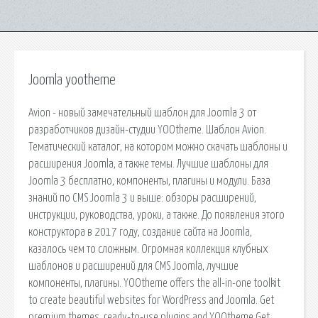
Joomla yootheme
Avion - новый замечательный шаблон для Joomla 3 от
разработчиков дизайн-студии YOOtheme. Шаблон Avion.
Тематический каталог, на котором можно скачать шаблоны и
расширения Joomla, а также темы. Лучшие шаблоны для
Joomla 3 бесплатно, компоненты, плагины и модули. База
знаний по CMS Joomla 3 и выше: обзоры расширений,
инструкции, руководства, уроки, а также. До появления этого
конструктора в 2017 году, создание сайта на Joomla,
казалось чем то сложным. Огромная коллекция клубных
шаблонов и расширений для CMS Joomla, лучшие
компоненты, плагины. YOOtheme offers the all-in-one toolkit
to create beautiful websites for WordPress and Joomla. Get
premium themes, ready-to-use plugins and YOOtheme Get