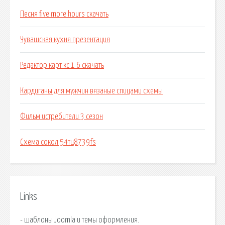
Песня five more hours скачать
Чувашская кухня презентация
Редактор карт кс 1 6 скачать
Кардиганы для мужчин вязаные спицами схемы
Фильм истребители 3 сезон
Схема сокол 54тц8739fs
Links
- шаблоны Joomla и темы оформления.