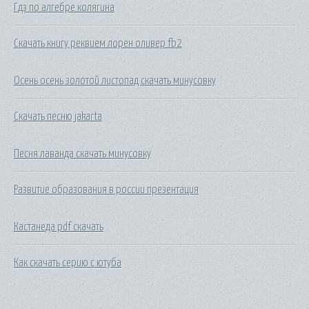
Гдз по алгебре колягина
Скачать книгу реквием лорен оливер fb2
Осень осень золотой листопад скачать минусовку
Скачать песню jakarta
Песня лаванда скачать минусовку
Развитие образования в россии презентация
Кастанеда pdf скачать
Как скачать серию с ютуба