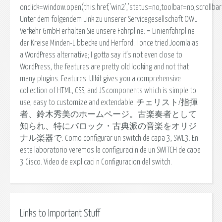
onclick=window.open(this.href,'win2','status=no,toolbar=no,scrollb
Unter dem folgendem Link zu unserer Servicegesellschaft OWL
Verkehr GmbH erhalten Sie unsere Fahrpl ne: = Linienfahrpl ne
der Kreise Minden-L bbecke und Herford. I once tried Joomla as
a WordPress alternative; I gotta say it’s not even close to
WordPress, the features are pretty old looking and not that
many plugins. Features. UIkit gives you a comprehensive
collection of HTML, CSS, and JS components which is simple to
use, easy to customize and extendable. チェリスト/指揮
者、鈴木秀美のホームページ。古楽奏者として
知られ、特にバロック・古典派の音楽をオリジ
ナル楽器で. Como configurar un switch de capa 3, SWL3. En
este laboratorio veremos la configuraci n de un SWITCH de capa
3 Cisco. Video de explicaci n Configuracion del switch.
Links to Important Stuff