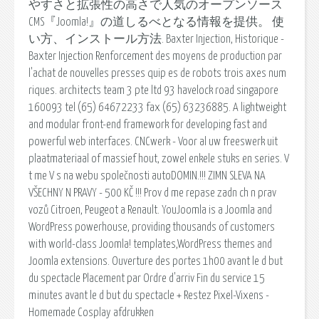
やすさと拡張性の高さで人気のオープンソース
CMS『Joomla!』の道しるべとなる情報を提供。 使
い方、インストール方法. Baxter Injection, Historique -
Baxter Injection Renforcement des moyens de production par
l'achat de nouvelles presses quip es de robots trois axes num
riques. architects team 3 pte ltd 93 havelock road singapore
160093 tel (65) 64672233 fax (65) 63236885. A lightweight
and modular front-end framework for developing fast and
powerful web interfaces. CNCwerk - Voor al uw freeswerk uit
plaatmateriaal of massief hout, zowel enkele stuks en series. V
t me V s na webu společnosti autoDOMIN.!!! ZIMN SLEVA NA
VŠECHNY N PRAVY - 500 KČ !!! Prov d me repase zadn ch n prav
vozů Citroen, Peugeot a Renault. YouJoomla is a Joomla and
WordPress powerhouse, providing thousands of customers
with world-class Joomla! templates,WordPress themes and
Joomla extensions. Ouverture des portes 1h00 avant le d but
du spectacle Placement par Ordre d'arriv Fin du service 15
minutes avant le d but du spectacle + Restez Pixel-Vixens -
Homemade Cosplay afdrukken