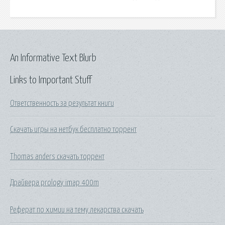
An Informative Text Blurb
Links to Important Stuff
Ответственность за результат книги
Скачать игры на нетбук бесплатно торрент
Thomas anders скачать торрент
Драйвера prology imap 400m
Реферат по химии на тему лекарства скачать