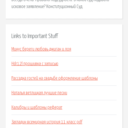
исковое заявление? Конституционный Суд.
Links to Important Stuff
Минус береги любовь джиган и лоя
Hdr12l прошивка с записью
Рассадка гостей на свадьбе оформление шаблоны
Наталья ветлицкая лучшие песни
Калибры и шаблоны реферат
Загладин всемирная история 11 класс pdf