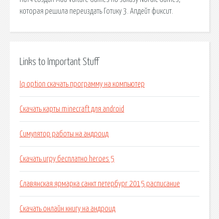
которая решила переиздать Готику 3. Апдейт фиксит.
Links to Important Stuff
Iq option скачать программу на компьютер
Скачать карты minecraft для android
Симулятор работы на андроид
Скачать игру бесплатно heroes 5
Славянская ярмарка санкт петербург 2015 расписание
Скачать онлайн книгу на андроид