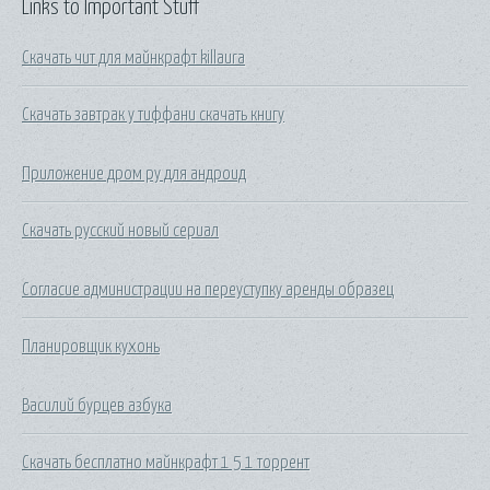
Links to Important Stuff
Скачать чит для майнкрафт killaura
Скачать завтрак у тиффани скачать книгу
Приложение дром ру для андроид
Скачать русский новый сериал
Согласие администрации на переуступку аренды образец
Планировщик кухонь
Василий бурцев азбука
Скачать бесплатно майнкрафт 1 5 1 торрент