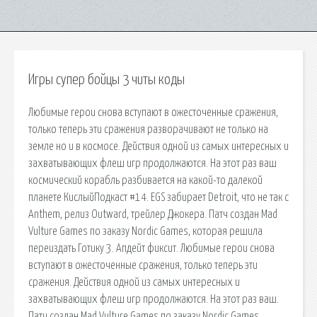
Игры супер бойцы 3 читы коды
Любимые герои снова вступают в ожесточенные сражения,
только теперь эти сражения разворачивают не только на
земле но и в космосе. Действия одной из самых интересных и
захватывающих флеш игр продолжаются. На этот раз ваш
космический корабль разбивается на какой-то далекой
планете КислыйПодкаст #14. EGS забирает Detroit, что не так с
Anthem, релиз Outward, трейлер Джокера. Патч создан Mad
Vulture Games по заказу Nordic Games, которая решила
переиздать Готику 3. Апдейт фиксит. Любимые герои снова
вступают в ожесточенные сражения, только теперь эти
сражения. Действия одной из самых интересных и
захватывающих флеш игр продолжаются. На этот раз ваш.
Патч создан Mad Vulture Games по заказу Nordic Games,