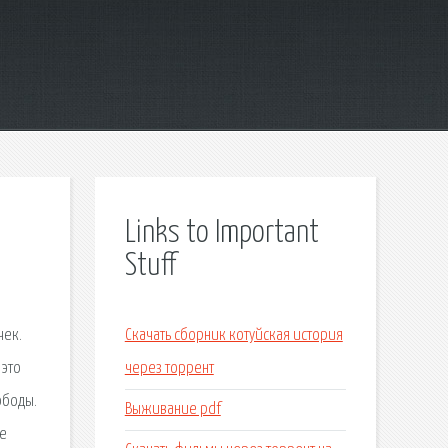
Links to Important
Stuff
чек.
Скачать сборник котуйская история
 это
через торрент
ободы.
Выживание pdf
ое