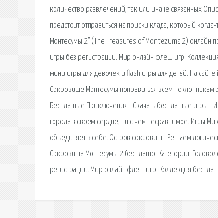
количество развлечений, так или иначе связанных Опи
предстоит отправиться на поиски клада, который когда
Монтесумы 2" (The Treasures of Montezuma 2) онлайн пр
игры без регистрации. Мир онлайн флеш игр. Коллекция
мини игры для девочек и flash игры для детей. На сай
Сокровище Монтесумы понравиться всем поклонникам это
Бесплатные Приключения - Скачать бесплатные игры - И
города в своем сердце, ни с чем несравнимое. Игры Ми
объединяет в себе. Остров сокровищ - Решаем логическ
Сокровища Монтесумы 2 бесплатно. Категории: Головолом
регистрации. Мир онлайн флеш игр. Коллекция бесплатн