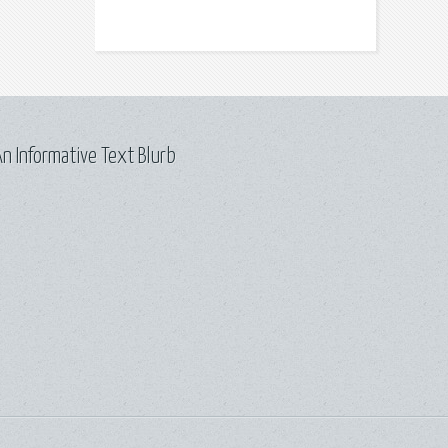
n Informative Text Blurb