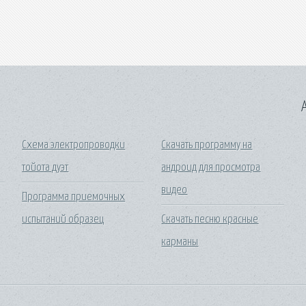
A
Схема электропроводки
Скачать программу на
тойота дуэт
андроид для просмотра
видео
Программа приемочных
испытаний образец
Скачать песню красные
карманы