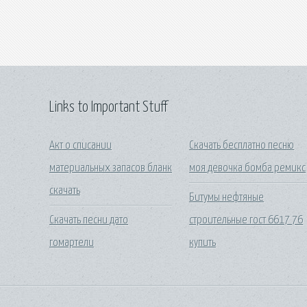
Links to Important Stuff
Акт о списании
Скачать бесплатно песню
материальных запасов бланк
моя девочка бомба ремикс
скачать
Битумы нефтяные
Скачать песни дато
строительные гост 6617 76
гомартели
купить