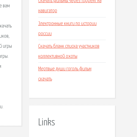
Скачать фильмы через торрент на
е вам
навигатор
Электронные книги по истории
качать
россии
иков,
Скачать бланк списка участников
й игры
коллективной охоты
игры.
м
Мертвые души гоголь фильм
скачать
и.
Links