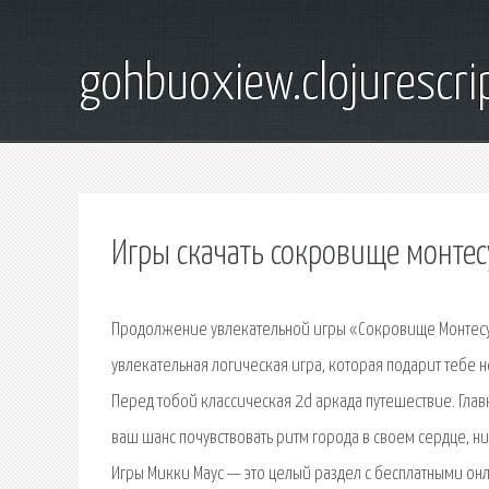
gohbuoxiew.clojurescr
Игры скачать сокровище монте
Продолжение увлекательной игры «Сокровище Монтесум
увлекательная логическая игра, которая подарит теб
Перед тобой классическая 2d аркада путешествие. Глав
ваш шанс почувствовать ритм города в своем сердце, н
Игры Микки Маус — это целый раздел с бесплатными он