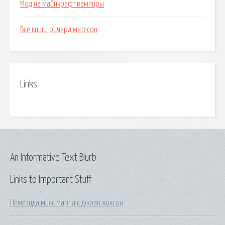
Мод на майнкрафт вампиры
Все книги ричард матесон
Links
An Informative Text Blurb
Links to Important Stuff
Немезида мисс марпл с джоан хиксон