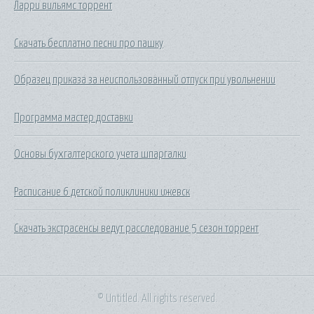
Ларри вильямс торрент
Скачать бесплатно песни про пашку
Образец приказа за неиспользованный отпуск при увольнении
Программа мастер доставки
Основы бухгалтерского учета шпаргалки
Расписание 6 детской поликлиники ижевск
Скачать экстрасенсы ведут расследование 5 сезон торрент
© Untitled. All rights reserved.