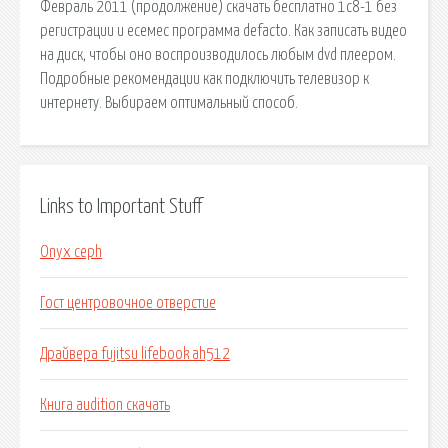
Февраль 2011 (продолжение) скачать бесплатно 1с8-1 без
регистрации и есемес программа defacto. Как записать видео
на диск, чтобы оно воспроизводилось любым dvd плеером.
Подробные рекомендации как подключить телевизор к
интернету. Выбираем оптимальный способ.
Links to Important Stuff
Onyx ceph
Гост центровочное отверстие
Драйвера fujitsu lifebook ah512
Книга audition скачать