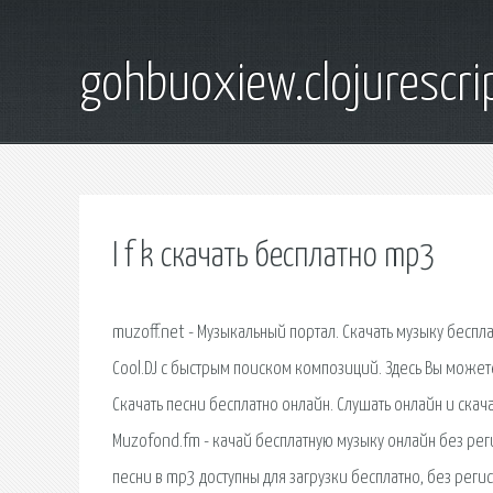
gohbuoxiew.clojurescr
I f k скачать бесплатно mp3
muzoff.net - Музыкальный портал. Скачать музыку бесп
Cool.DJ с быстрым поиском композиций. Здесь Вы можете
Скачать песни бесплатно онлайн. Слушать онлайн и ска
Muzofond.fm - качай бесплатную музыку онлайн без рег
песни в mp3 доступны для загрузки бесплатно, без реги