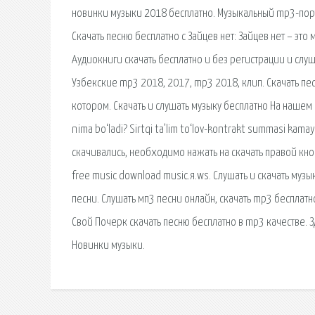
новинки музыки 2018 бесплатно. Музыкальный mp3-порт
Скачать песню бесплатно с Зайцев нет: Зайцев нет – эт
Аудиокниги скачать бесплатно и без регистрации и слуш
Узбекские mp3 2018, 2017, mp3 2018, клип. Скачать пес
котором. Скачать и слушать музыку бесплатно На нашем 
nima bo‘ladi? Sirtqi ta’lim to‘lov-kontrakt summasi kama
скачивались, необходимо нажать на скачать правой кно
free music download music.я.ws. Слушать и скачать муз
песни. Слушать мп3 песни онлайн, скачать mp3 бесплатн
Свой Почерк скачать песню бесплатно в mp3 качестве.
Новинки музыки.