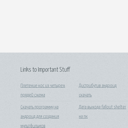
Links to Important Stuff
Плетение кос из четырех
Дистрибутив андроид
прядей схема
скачать
Скачать программу на
Дата выхода fallout shelter
андроид для создания
на пк
мультфильмов