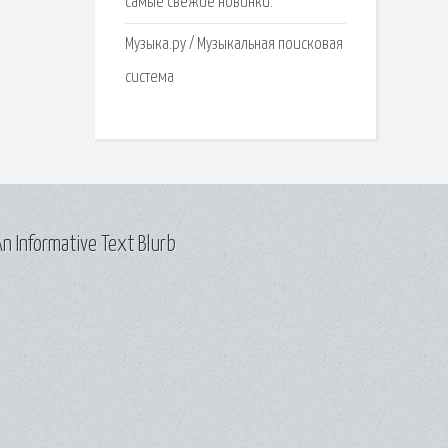
самые свежие новинки.
Музыка.ру / Музыкальная поисковая
система
n Informative Text Blurb