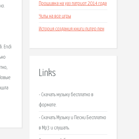
Прошивка на уаз патриот 2014 года
но.
Читы на все игры
История создания книги питер пен
. Endi
ьно
тно,
Links
 Новые
Нашла
- Скачать музыку бесплатно в
формате.
- Скачать Музыку и Песни Бесплатно
в Mp3 и слушать.