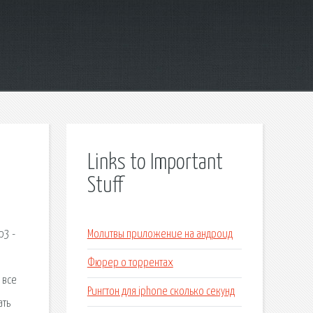
Links to Important
Stuff
p3 -
Молитвы приложение на андроид
Фюрер о торрентах
 все
Рингтон для iphone сколько секунд
ать