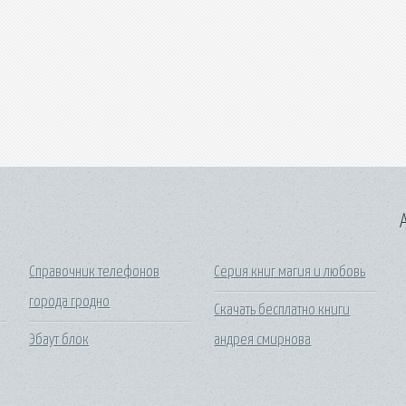
A
Справочник телефонов
Серия книг магия и любовь
города гродно
Скачать бесплатно книги
Эбаут блок
андрея смирнова