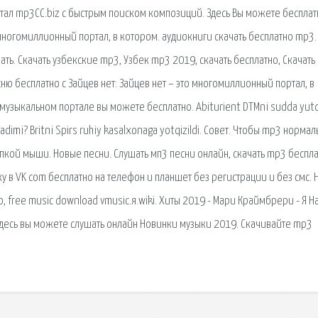
ал mp3CC.biz с быстрым поиском композиций. Здесь Вы можете бесплат
о многомиллионный портал, в котором. аудиокниги скачать бесплатно mp3.
ать. Скачать узбекские mp3, Узбек mp3 2019, скачать бесплатно, Скачать
ню бесплатно с Зайцев нет: Зайцев нет – это многомиллионный портал, в
музыкальном портале вы можете бесплатно. Abiturient DTMni sudda yutdi
yadimi? Britni Spirs ruhiy kasalxonaga yotqizildi. Совет. Чтобы mp3 нормал
пкой мыши. Новые песни. Слушать мп3 песни онлайн, скачать mp3 беспла
ыку в VK com бесплатно на телефон и планшет без регистрации и без смс.
о, free music download vmusic.я.wiki. Хиты 2019 - Мари Краймбрери - Я 
 Здесь вы можете слушать онлайн Новинки музыки 2019. Скачивайте mp3