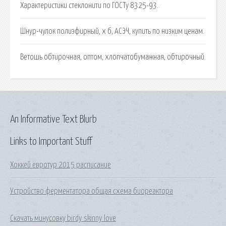
Характеристики стеклонити по ГОСТу 8325-93.
Шнур-чулок полиэфирный, х б, АСЭЧ, купить по низким ценам.
Ветошь обтирочная, оптом, хлопчатобумажная, обтирочный.
An Informative Text Blurb
Links to Important Stuff
Хоккей евротур 2015 расписание
Устройство ферментатора общая схема биореактора
Скачать минусовку birdy skinny love