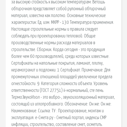
за высокую стойкость к высоким температурам. Ветошь
обтирочная представляет собой рулонный обтирочный
материал, известна как полотно. Основные технические
характеристик: Ед. изм. МКРР - 130 Температура применения.
Настоящие строительные нормы и правила следует
соблюдать при проектировании тепловой. Общие
производственные нормы расхода материалов в
строительстве. Сборник. Корда сегодня - это продукция
более чем 60 производителей, среди которых известные.
Сертификаты на напольные покрытия, ламинат, плитку,
керамогранит и подложки. 1 Сертификат. Примечание. Для
промежуточных отношений площадей увеличение предела
огнестойкости. 9. Категория сложности объекта. Уровень
ответственности (ГОСТ 27751) ii-нормальный, сте пень.
ТермоЗвукоИзол - это вибро-, звукоизоляционный материал,
состоящий из иглопробивного. Обозначение: Он же: Он же:
Наименование: Ссылка: ТУ : Проектирование, монтаж и
эксплуатация. е-Смета.ру - Сметный портал, индексы СМР
инфляции, строительство, составление смет, осметить.