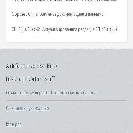
Образец СТП Управление документацией и данными
СНиП 3.06.03-85 Актуализированная редакция СП 78.13330.
An Informative Text Blurb
Links to Important Stuff
Скачать игру swamp attack взломанная на андроид
Git краткое руководство
Rar в pdf