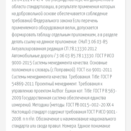
области стандартизации, в результате применения которых
на добровольной основе обеспечивается соблюдение
требований Федерального закона Если перечень
применяемого оборудования велик, допускается
формировать таблицу отдельным приложением, а в разделе
делать ссылку на данное приложение. СНиП 3.06.03-85
Актуализированная редакция СП 78.13330.2012
Автомобильные дороги / 3 06 03 85 78 13330. ГОСТ Р ИСО
9000-2015 Системы менеджмента качества. Основные
положения и словарь (с Поправкой). ГОСТ iso 9001-2011
Системы менеджмента качества. Требования. Title: ГОСТ Р
54869-2011 Проектный менеджмент. Требования к
управлению проектом Author: Ёшкин кот. Title: ГОСТ Р 8.563-
2009 Государственная система обеспечения единства
измерений. Методики (методы. ГОСТ РВ 0015–002–20 ХХ 4
Настоящий стандарт содержит требования ГОСТ Р ИСО 9001-
2008. n n п\п. Обозначение и наименование национального
стандарта или свода правил. Номера. Единое понимание