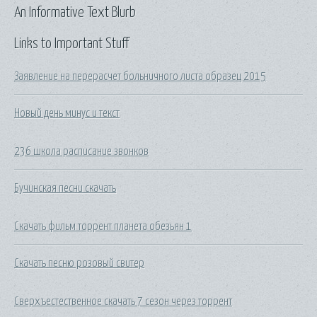
An Informative Text Blurb
Links to Important Stuff
Заявление на перерасчет больничного листа образец 2015
Новый день минус и текст
236 школа расписание звонков
Бучинская песни скачать
Скачать фильм торрент планета обезьян 1
Скачать песню розовый свитер
Сверхъестественное скачать 7 сезон через торрент