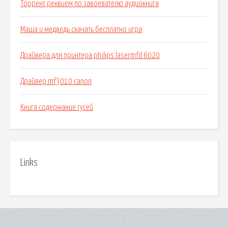
Торрент реквием по завоевателю аудиокнига
Маша и медведь скачать бесплатно игра
Драйвера для принтера philips lasermfd 6020
Драйвер mf3010 canon
Книга содержание гусей
Links