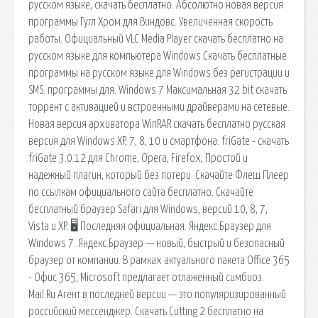
русском языке, скачать бесплатно. Абсолютно новая версия
программы Гугл Хром для Виндовс. Увеличенная скорость
работы. Официальный VLC Media Player скачать бесплатно на
русском языке для компьютера Windows Скачать бесплатные
программы на русском языке для Windows без регистрации и
SMS. программы для. Windows 7 Максимальная 32 bit скачать
торрент с активацией и встроенными драйверами на сетевые.
Новая версия архиватора WinRAR скачать бесплатно русская
версия для Windows XP, 7, 8, 10 и смартфона. friGate - скачать
friGate 3.0.12 для Chrome, Opera, Firefox, Простой и
надежный плагин, который без потери. Скачайте Флеш Плеер
по ссылкам официального сайта бесплатно. Скачайте
бесплатный браузер Safari для Windows, версий 10, 8, 7,
Vista и XP. 🖥 Последняя официальная. Яндекс.Браузер для
Windows 7. Яндекс.Браузер — новый, быстрый и безопасный
браузер от компании. В рамках актуального пакета Office 365
- Офис 365, Microsoft предлагает отлаженный симбиоз.
Mail.Ru Агент в последней версии — это популяризированный
российский мессенджер. Скачать Cutting 2 бесплатно на