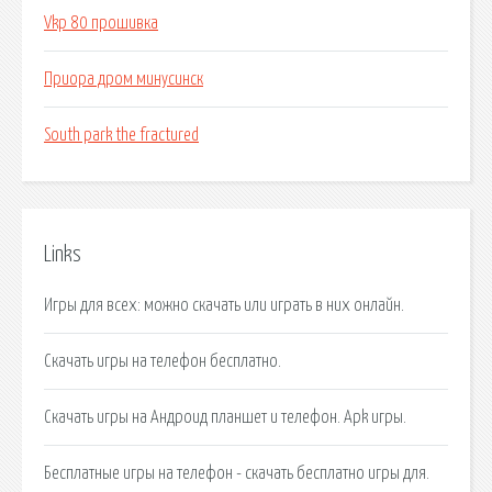
Vkp 80 прошивка
Приора дром минусинск
South park the fractured
Links
Игры для всех: можно скачать или играть в них онлайн.
Скачать игры на телефон бесплатно.
Скачать игры на Андроид планшет и телефон. Apk игры.
Бесплатные игры на телефон - скачать бесплатно игры для.