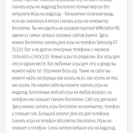
Скачать игры на андроид бесплатно полные версии без
интернета Игры на андроид – бесконечно полезная вещь,
если вы оказались в метро Скачать игры на компьютер
бесплатно. Вы находитесь на игровом портале WINstation.RU
одном из самых лучших игровых сайтов рунета. Здесь
можно бесплатно скачать java игры на телефон Samsung GT-
S5230 Star и на другие сенсорные телефоны с экраном
240х400 и 240x320. Новые игры по разделам. Все игры для
сеги в одном месте. Все любимые игры для сеги и денди вы
можете найти тут. Огромная база игр. Также на сайте вы
можете найти инструкции как играть на pc, как играть на mac,
как играть. На нашем сайте вы можете скачать игры на
Андроид. Бесплатные android игры на любой возраст, на
телефон или планшет скачать бесплатно. Сайт игр для всех!
Здесь можно скачать игры бесплатно на компьютер, телефон
и планшет или. Большой каталог java игр для телефона.
Скачать игры на телефон абсолютно бесплатно. Игры на
планшет и телефон. Сотни интереснейших игр на Андроид,