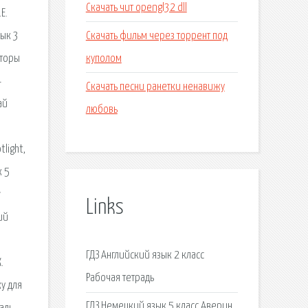
Скачать чит opengl32 dll
Е.
Скачать фильм через торрент под
зык 3
куполом
вторы
4
Скачать песни ранетки ненавижу
ай
любовь
light,
к 5
w
Links
ий
ГДЗ Английский язык 2 класс
.
Рабочая тетрадь
у для
ГДЗ Немецкий язык 5 класс Аверин,