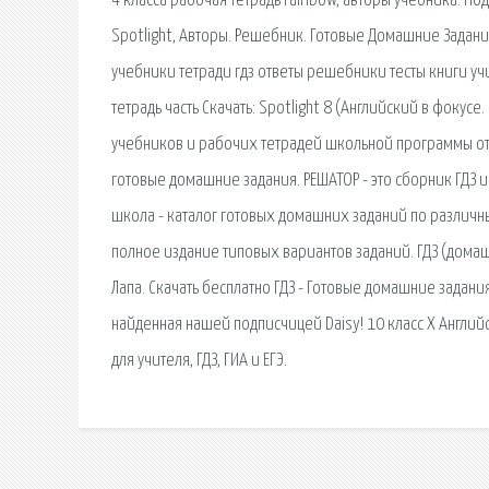
4 класса рабочая тетрадь rainbow, авторы учебника: По
Spotlight, Авторы. Решебник. Готовые Домашние Задания 
учебники тетради гдз ответы решебники тесты книги у
тетрадь часть Скачать: Spotlight 8 (Английский в фокусе.
учебников и рабочих тетрадей школьной программы от Г
готовые домашние задания. РЕШАТОР - это сборник ГДЗ
школа - каталог готовых домашних заданий по различн
полное издание типовых вариантов заданий. ГДЗ (домашн
Лапа. Скачать бесплатно ГДЗ - Готовые домашние задани
найденная нашей подписчицей Daisy! 10 класс X Английс
для учителя, ГДЗ, ГИА и ЕГЭ.