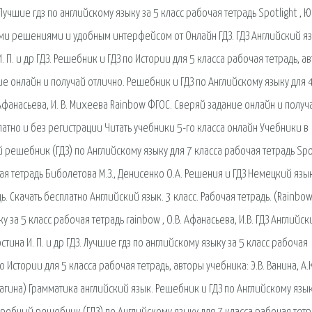
Лучшие гдз по английскому языку за 5 класс рабочая тетрадь Spotlight , Ю.
бными решениями и удобным интерфейсом от Онлайн ГДЗ. ГДЗ Английский я
 И. П. и др ГДЗ. Решебник и ГДЗ по Истории для 5 класса рабочая тетрадь, а
ние онлайн и получай отлично. Решебник и ГДЗ по Английскому языку для 
 Афанасьева, И. В. Михеева Rainbow ФГОС. Сверяй задание онлайн и получ
латно и без регистрации Читать учебники 5-го класса онлайн Учебники в
решебник (ГДЗ) по Английскому языку для 7 класса рабочая тетрадь Spot
чая тетрадь Биболетова М.З., Денисенко О.А. Решения и ГДЗ Немецкий язы
ь. Скачать бесплатно Английский язык. 3 класс. Рабочая тетрадь. (Rainbo
у за 5 класс рабочая тетрадь rainbow , О.В. Афанасьева, И.В. ГДЗ Английск
Костина И. П. и др ГДЗ. Лучшие гдз по английскому языку за 5 класс рабочая
по Истории для 5 класса рабочая тетрадь, авторы учебника: Э.В. Ванина, А.К
гина) Грамматика английский язык. Решебник и ГДЗ по Английскому язык