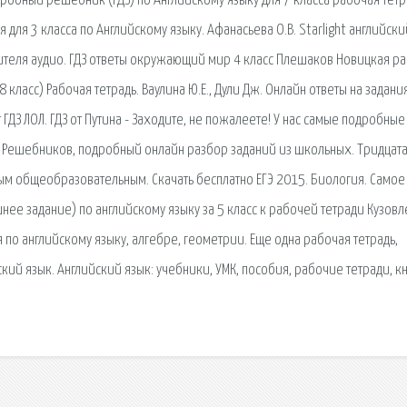
дробный решебник (ГДЗ) по Английскому языку для 7 класса рабочая тетр
для 3 класса по Английскому языку. Афанасьева О.В. Starlight английски
чителя аудио. ГДЗ ответы окружающий мир 4 класс Плешаков Новицкая р
 8 класс) Рабочая тетрадь. Ваулина Ю.Е., Дули Дж. Онлайн ответы на задани
ДЗ ЛОЛ. ГДЗ от Путина - Заходите, не пожалеете! У нас самые подробные
 и Решебников, подробный онлайн разбор заданий из школьных. Тридцат
ым общеобразовательным. Скачать бесплатно ЕГЭ 2015. Биология. Самое
ее задание) по английскому языку за 5 класс к рабочей тетради Кузовл
я по английскому языку, алгебре, геометрии. Еще одна рабочая тетрадь,
кий язык. Английский язык: учебники, УМК, пособия, рабочие тетради, к