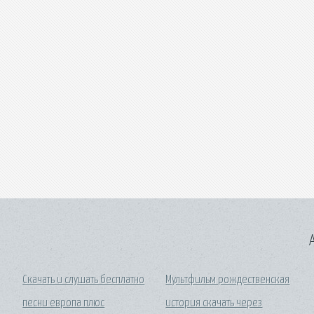
A
Скачать и слушать бесплатно
Мультфильм рождественская
песни европа плюс
история скачать через