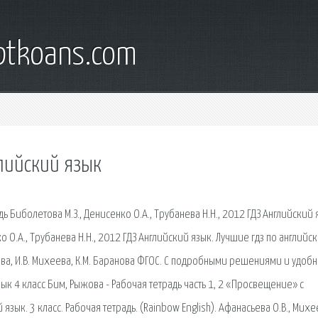
iptkoans.com
глийский язык
дь Биболетова М.З., Денисенко О.А., Трубанева Н.Н., 2012 ГДЗ Английский 
о О.А., Трубанева Н.Н., 2012 ГДЗ Английский язык. Лучшие гдз по английс
сьева, И.В. Михеева, К.М. Баранова ФГОС. С подробными решениями и удоб
к 4 класс Бим, Рыжова - Рабочая тетрадь часть 1, 2 «Просвещение» с
ык. 3 класс. Рабочая тетрадь. (Rainbow English). Афанасьева О.В., Михе