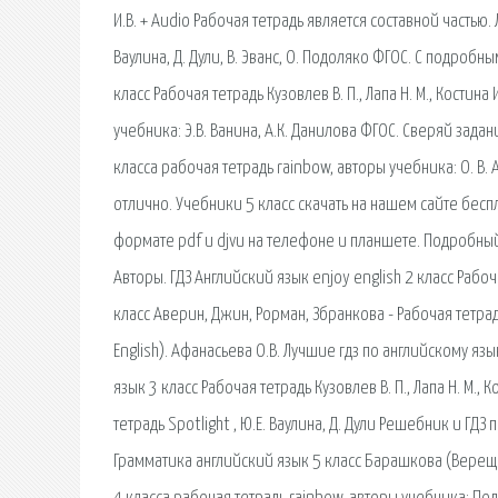
И.В. + Audio Рабочая тетрадь является составной частью. 
Ваулина, Д. Дули, В. Эванс, О. Подоляко ФГОС. С подро
класс Рабочая тетрадь Кузовлев В. П., Лапа Н. М., Костина
учебника: Э.В. Ванина, А.К. Данилова ФГОС. Сверяй зада
класса рабочая тетрадь rainbow, авторы учебника: О. В.
отлично. Учебники 5 класс скачать на нашем сайте бесп
формате pdf и djvu на телефоне и планшете. Подробный 
Авторы. ГДЗ Английский язык enjoy english 2 класс Рабо
класс Аверин, Джин, Рорман, Збранкова - Рабочая тетрад
English). Афанасьева О.В. Лучшие гдз по английскому язык
язык 3 класс Рабочая тетрадь Кузовлев В. П., Лапа Н. М., 
тетрадь Spotlight , Ю.Е. Ваулина, Д. Дули Решебник и ГДЗ 
Грамматика английский язык 5 класс Барашкова (Вереща