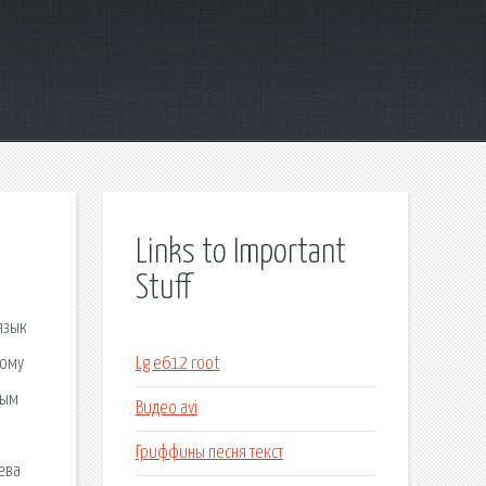
Links to Important
Stuff
язык
кому
Lg e612 root
ным
Видео avi
Гриффины песня текст
ева