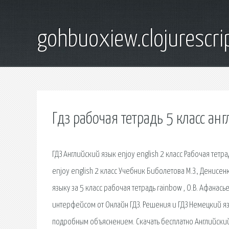
gohbuoxiew.clojurescr
Гдз рабочая тетрадь 5 класс ан
ГДЗ Английский язык enjoy english 2 класс Рабочая тетра
enjoy english 2 класс Учебник Биболетова М.З., Денисенк
языку за 5 класс рабочая тетрадь rainbow , О.В. Афана
интерфейсом от Онлайн ГДЗ. Решения и ГДЗ Немецкий язы
подробным объяснением. Скачать бесплатно Английский яз