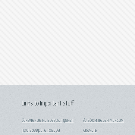
Links to Important Stuff
Заявление на возврат денег
Альбом песен максим
при возврате товара
скачать