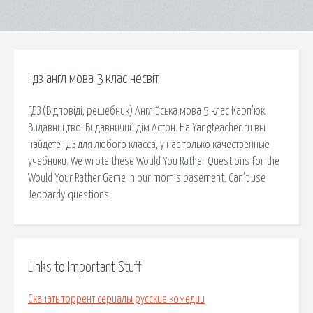
Гдз англ мова 3 клас несвіт
ГДЗ (Відповіді, решебник) Англійська мова 5 клас Карп’юк.
Видавництво: Видавничий дiм Астон. На Yangteacher.ru вы
найдете ГДЗ для любого класса, у нас только качественные
учебники. We wrote these Would You Rather Questions for the
Would Your Rather Game in our mom’s basement. Can’t use
Jeopardy questions
Links to Important Stuff
Скачать торрент сериалы русские комедии