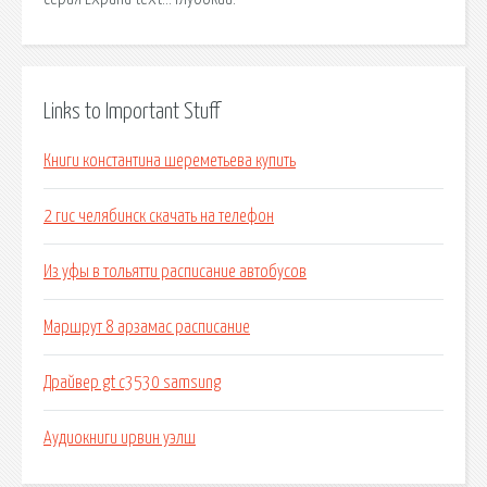
Links to Important Stuff
Книги константина шереметьева купить
2 гис челябинск скачать на телефон
Из уфы в тольятти расписание автобусов
Маршрут 8 арзамас расписание
Драйвер gt c3530 samsung
Аудиокниги ирвин уэлш