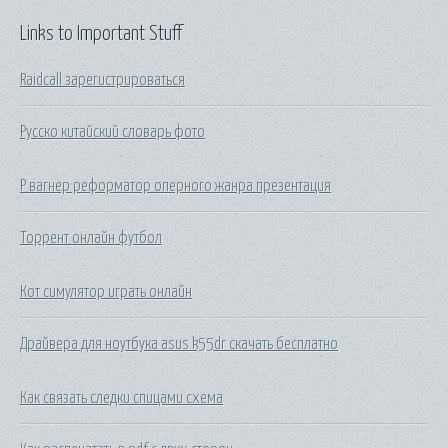
Links to Important Stuff
Raidcall зарегистрироваться
Русско китайский словарь фото
Р вагнер реформатор оперного жанра презентация
Торрент онлайн футбол
Кот симулятор играть онлайн
Драйвера для ноутбука asus k55dr скачать бесплатно
Как связать следки спицами схема