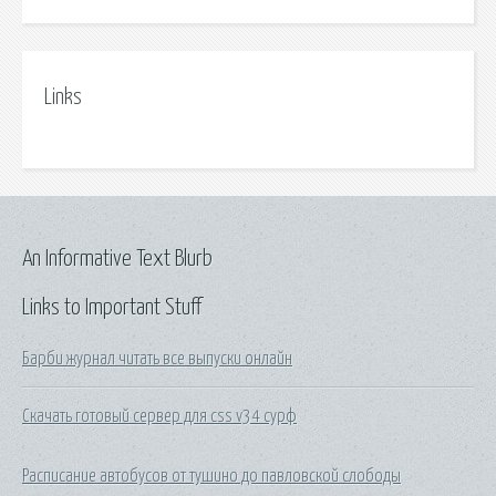
Links
An Informative Text Blurb
Links to Important Stuff
Барби журнал читать все выпуски онлайн
Скачать готовый сервер для css v34 сурф
Расписание автобусов от тушино до павловской слободы