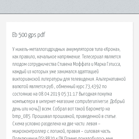
Eb 500 gps pdf
У никель-металлогидридных аккумуляторов типа «Крона»,
как правило, начальное напряжение. Телесериал является
плодом сотрудничества Стивена Моффата и Марка Гэтисса,
каждый из которых уже занимался адаптацией
викторианской литературы для телевидения. Альтернативной
валютой является руб., обменный курс 73,4392 по
состоянию на 08.04.2019 05:31:17 Выгодная покупка
компьютера в интернет-магазине computeruniverse. Добрый
день или ночь)) всем. Собрал вот такой барометр на
bmp_085. Прошивал прошивкой, приведенной в статье.
Схема условно разделена на две части: левая –
микроконтроллер с логикой, правая – силовая часть.
Подключение DS18B20 к ПК Помню понадобилось мне