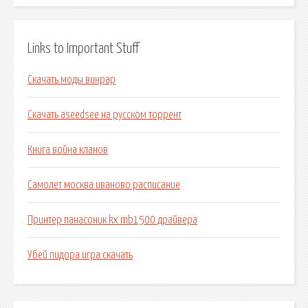
Links to Important Stuff
Скачать моды винрар
Скачать aseedsee на русском торрент
Книга война кланов
Самолет москва иваново расписание
Принтер панасоник kx mb1500 драйвера
Убей пидора игра скачать