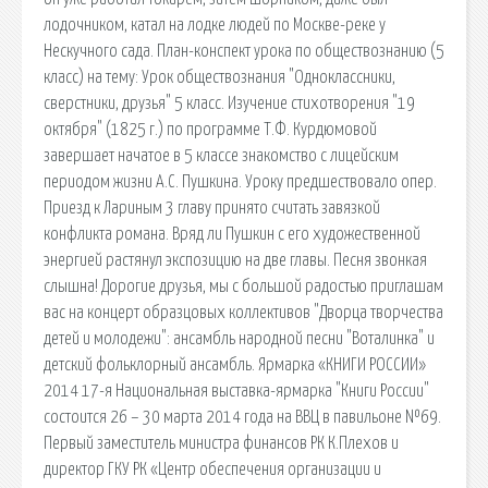
лодочником, катал на лодке людей по Москве-реке у
Нескучного сада. План-конспект урока по обществознанию (5
класс) на тему: Урок обществознания "Одноклассники,
сверстники, друзья" 5 класс. Изучение стихотворения "19
октября" (1825 г.) по программе Т.Ф. Курдюмовой
завершает начатое в 5 классе знакомство с лицейским
периодом жизни А.С. Пушкина. Уроку предшествовало опер.
Приезд к Лариным 3 главу принято считать завязкой
конфликта романа. Вряд ли Пушкин с его художественной
энергией растянул экспозицию на две главы. Песня звонкая
слышна! Дорогие друзья, мы с большой радостью приглашам
вас на концерт образцовых коллективов "Дворца творчества
детей и молодежи": ансамбль народной песни "Воталинка" и
детский фольклорный ансамбль. Ярмарка «КНИГИ РОССИИ»
2014 17-я Национальная выставка-ярмарка "Книги России"
состоится 26 – 30 марта 2014 года на ВВЦ в павильоне №69.
Первый заместитель министра финансов РК К.Плехов и
директор ГКУ РК «Центр обеспечения организации и