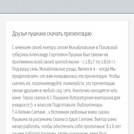
Друзья пушкина скачать презентацию
С имением своей матери селом Михайловским в Псковской
губернии Александр Сергеевич Пушкин был связан на
протяжении всей своей зрелой жизни - с 1817 по 1836 г.г.
Под вашу сень, Михайловские рощи, Являлся я – когда Мы
предполагаем, что вам понравилась эта презентация. Чтобы
скачать ее, порекомендуйте, пожалуйста, эту презентацию
своим друзьям в любой соц. сети. Кнопочки находятся чуть
ниже. Герои сказок А.С.Пушкина Литературная викторина для
учащихся 5-х классов Подготовила: библиотекарь
Т.А.Капкан.Салтане…» Вспомним любимые вами сказки
Пушкина за рисунками Сказка о Царе Салтане. Виктор рано
начал работать, чтобы обеспечить себе пропитание. В 16 лет
он уже работал токарем, затем шорником, даже был