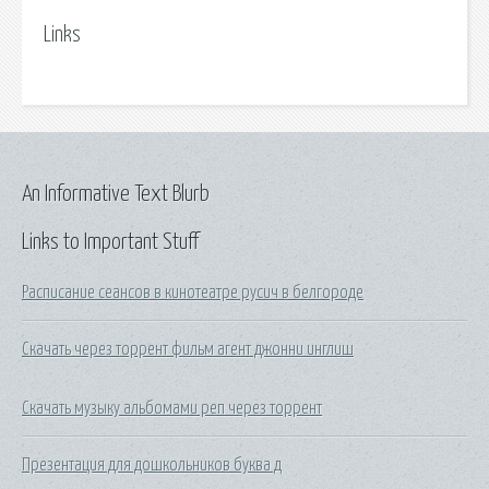
Links
An Informative Text Blurb
Links to Important Stuff
Расписание сеансов в кинотеатре русич в белгороде
Скачать через торрент фильм агент джонни инглиш
Скачать музыку альбомами реп через торрент
Презентация для дошкольников буква д