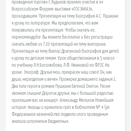
проведения торгов» С.Кудинов приняли участие в xv
Всероссийском Форуме-выставке «ГОСЗАКАЗ»,
проходившем. Презентация на тему Биография А.С. Пушкина
к уроку по литературе. Мы предполагаем, что вам
понравилась эта презентация. Чтобы скачать ее,
порекомендуйте. Вы можете бесплатно и без регистрации
скачать любую из 720 презентаций на тему викторина.
Презентация на тему Виктор Драгунский биография для детей
к уроку по детским темам. Урок обществознания в 5 классе
по учебнику Л.Н.Боголюбова, Л.Ф. Ивановой по ФГОС.На
уроке. Эпиграф: Друзья мои, прекрасен наш союз! Он, как
душа, неразделим и вечен. Проверка домашнего задания 1.
Два типа героя в романе Пушкина Евгений Онегин. Песня
звонкая слышна! Дорогие друзья, мы с большой радостью
приглашам вас на концерт. Александр Мелихов Новейшая
история: творцы и хранители грёз в библиотеке № 4 (ул.
Федеральное казначейство подвело итоги проведения
анализа исполнения бюджетных.