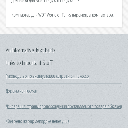
Драйвера для Acer E1-570 и E1-570G Сайт
Компьютер для WOT World of Tanks параметры компьютера.
An Informative Text Blurb
Links to Important Stuff
Руководство по эксплуатации ситроен с4 пикассо
Дорама чингисхан
Декларация страны происхождения поставляемого товара образец
Жан рено жерар депардье невезучие