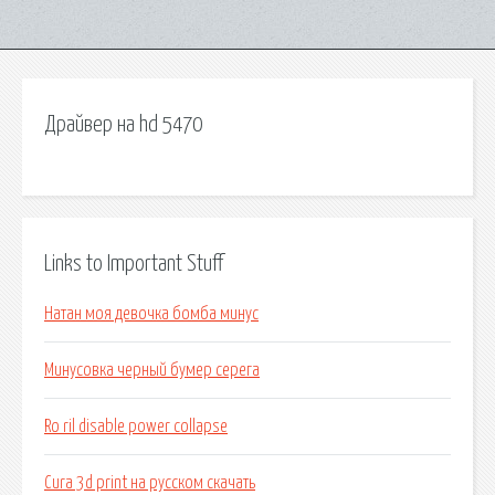
Драйвер на hd 5470
Links to Important Stuff
Натан моя девочка бомба минус
Минусовка черный бумер серега
Ro ril disable power collapse
Cura 3d print на русском скачать