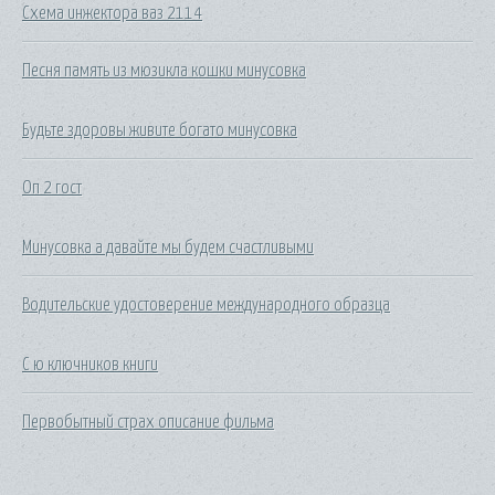
Схема инжектора ваз 2114
Песня память из мюзикла кошки минусовка
Будьте здоровы живите богато минусовка
Оп 2 гост
Минусовка а давайте мы будем счастливыми
Водительские удостоверение международного образца
С ю ключников книги
Первобытный страх описание фильма