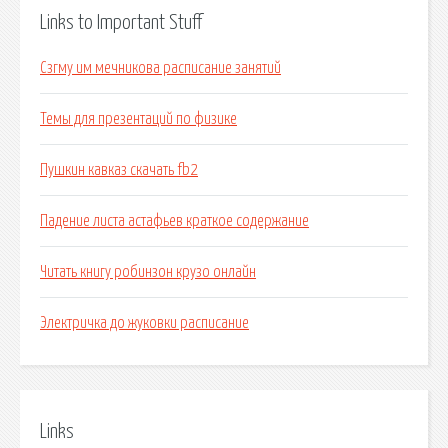
Links to Important Stuff
Сзгму им мечникова расписание занятий
Темы для презентаций по физике
Пушкин кавказ скачать fb2
Падение листа астафьев краткое содержание
Читать книгу робинзон крузо онлайн
Электричка до жуковки расписание
Links