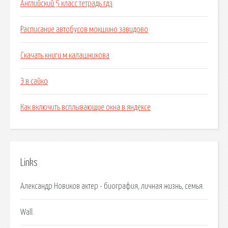
Английский 5 класс тетрадь гдз
Расписание автобусов мокшино завидово
Скачать книги м калашникова
Э в сайко
Как включить всплывающие окна в яндексе
Links
Александр Новиков актер - биография, личная жизнь, семья.
Wall.