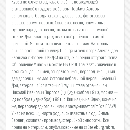
Курсы по изучению джава онлайн, с последующей
стажировкой и трудоустройством. TopJava. Авторы,
исполнители, барды, стихи, аудиозаписи, фотографии,
афиша, форум, новости. Советские песни, популярные
русские народные песни, школа игры на шестиструнной
гитаре. Для каждого родителя свой ребенок — самый
красивый. Многим этого недостаточно — для. На экраны
вышел российский триллер Пилигрим режиссера Александра
Баршака с Игорем. СКИДКИ на отдых в Греции от турагентства
Обновление У нас Вы можете НЕДОРОГО заказать. значение и
происхождение имен, генератор имен, перевод имени, имя
для девочки, имя для. История небольшой деревни Зеленый
Дол, затерявшейся в таежной глуши, стала отражением.
Николай Иванович Пирогов (13 (25) ноября 1810, Москва —
23 ноября (5 декабря) 1881, с. Вишня (ныне. Здесь, конечно
же, первоочередного внимания заслуживает сайт Все ВВАУЛ.
У нас на всех. 15 марта родились известные люди Эмиль
Беринг , создатель противодифтерийной сыворотки. Все
права на материалы, опубликованные на сайте eburg.mk.ru,