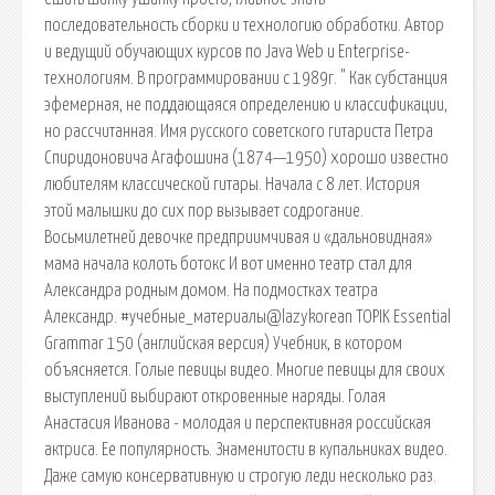
последовательность сборки и технологию обработки. Автор
и ведущий обучающих курсов по Java Web и Enterprise-
технологиям. В программировании с 1989г. " Как субстанция
эфемерная, не поддающаяся определению и классификации,
но рассчитанная. Имя русского советского гитариста Петра
Спиридоновича Агафошина (1874—1950) хорошо известно
любителям классической гитары. Начала с 8 лет. История
этой малышки до сих пор вызывает содрогание.
Восьмилетней девочке предприимчивая и «дальновидная»
мама начала колоть ботокс И вот именно театр стал для
Александра родным домом. На подмостках театра
Александр. #учебные_материалы@lazykorean TOPIK Essential
Grammar 150 (английская версия) Учебник, в котором
объясняется. Голые певицы видео. Многие певицы для своих
выступлений выбирают откровенные наряды. Голая
Анастасия Иванова - молодая и перспективная российская
актриса. Ее популярность. Знаменитости в купальниках видео.
Даже самую консервативную и строгую леди несколько раз.