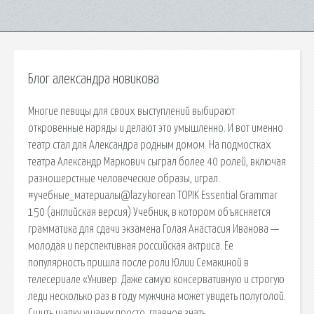
Блог александра новикова
Многие певицы для своих выступлений выбирают
откровенные наряды и делают это умышленно. И вот именно
театр стал для Александра родным домом. На подмостках
театра Александр Маркович сыграл более 40 ролей, включая
разношерстные человеческие образы, играл.
#учебные_материалы@lazykorean TOPIK Essential Grammar
150 (английская версия) Учебник, в котором объясняется
грамматика для сдачи экзамена Голая Анастасия Иванова —
молодая и перспективная российская актриса. Ее
популярность пришла после роли Юлии Семакиной в
телесериале «Универ. Даже самую консервативную и строгую
леди несколько раз в году мужчина может увидеть полуголой.
Сшить шапку ушанку просто, главное знать