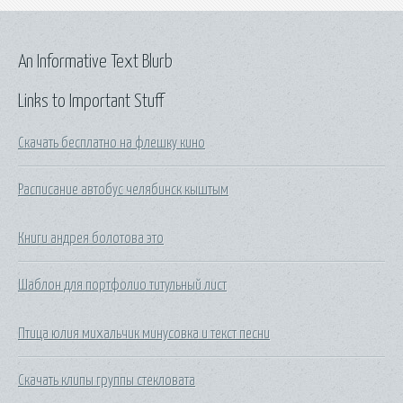
An Informative Text Blurb
Links to Important Stuff
Скачать бесплатно на флешку кино
Расписание автобус челябинск кыштым
Книги андрея болотова это
Шаблон для портфолио титульный лист
Птица юлия михальчик минусовка и текст песни
Скачать клипы группы стекловата