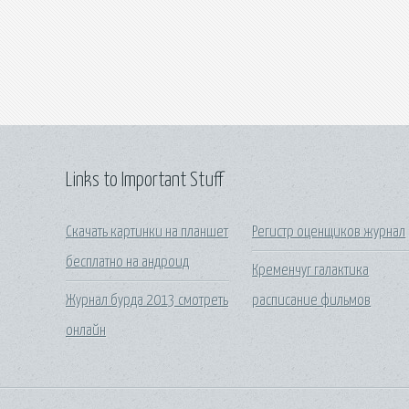
Links to Important Stuff
Скачать картинки на планшет
Регистр оценщиков журнал
бесплатно на андроид
Кременчуг галактика
Журнал бурда 2013 смотреть
расписание фильмов
онлайн