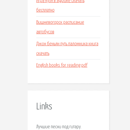
Игра кузя в африке скачать
бесплатно
Вишневогорск расписание
автобусов
Джон беньян путь паломника книга
скачать
English books for reading pdf
Links
Лучшие песни под гитару.