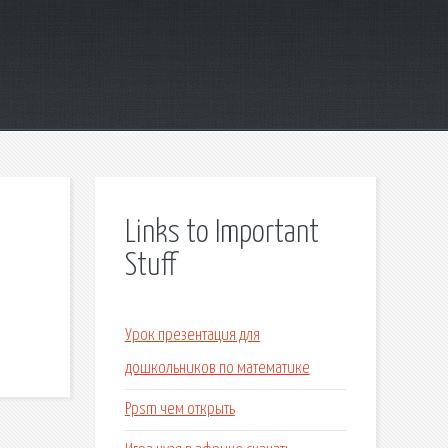
Links to Important
Stuff
Урок презентация для
дошкольников по математике
Ppsm чем открыть