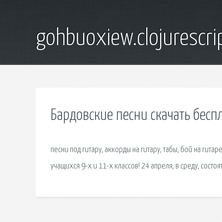
gohbuoxiew.clojurescr
Бардовские песни скачать бесп
песни под гитару, аккорды на гитару, табы, бой на ги
учащихся 9-х и 11-х классов! 24 апреля, в среду, состоят