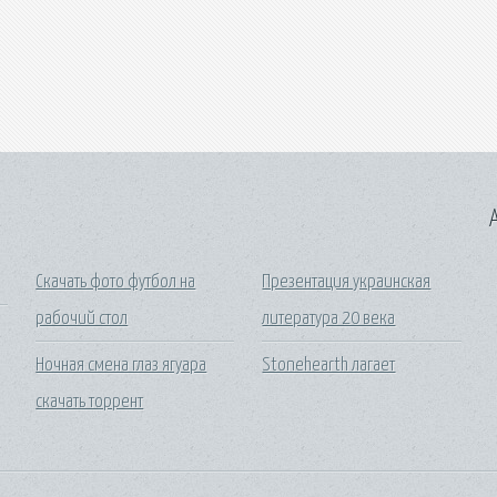
A
Скачать фото футбол на
Презентация украинская
рабочий стол
литература 20 века
Ночная смена глаз ягуара
Stonehearth лагает
скачать торрент