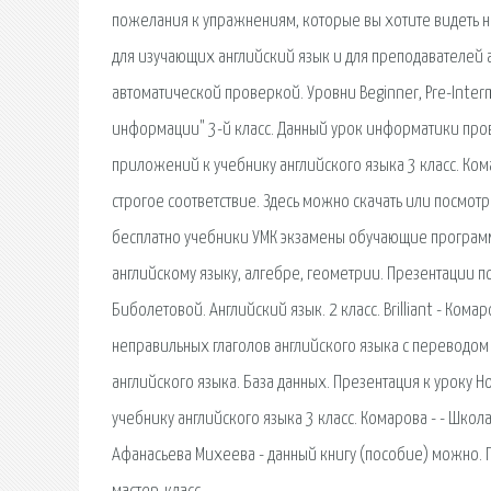
пожелания к упражнениям, которые вы хотите видеть на
для изучающих английский язык и для преподавателей 
автоматической проверкой. Уровни Beginner, Pre-Interm
информации" 3-й класс. Данный урок информатики прово
приложений к учебнику английского языка 3 класс. Кома
строгое соответствие. Здесь можно скачать или посмотр
бесплатно учебники УМК экзамены обучающие программы
английскому языку, алгебре, геометрии. Презентации п
Биболетовой. Aнглийский язык. 2 класс. Brilliant - Комар
неправильных глаголов английского языка с переводом 
английского языка. База данных. Презентация к уроку 
учебнику английского языка 3 класс. Комарова - - Школ
Афанасьева Михеева - данный книгу (пособие) можно. 