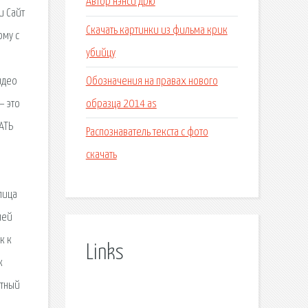
Автор нэнси дрю
и Сайт
Скачать картинки из фильма крик
ому с
убийцу
Обозначения на правах нового
идео
образца 2014 as
– это
АТЬ
Распознаватель текста с фото
скачать
блица
лей
к к
Links
к
атный