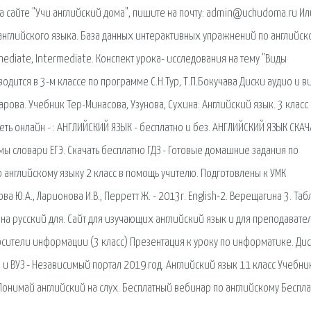
 сайте "Учи английский дома", пишите на почту: admin@uchudoma.ru Ил
английского языка. База данных интерактивных упражнений по английск
ediate, Intermediate. Конспект урока- исследования на тему "Виды
дится в 3-м классе по программе С.Н.Тур, Т.П.Бокучава Диски аудио и в
рова. Учебник Тер-Минасова, Узунова, Сухина: Английский язык. 3 класс 
еть онлайн - : АНГЛИЙСКИЙ ЯЗЫК - бесплатно и без. АНГЛИЙСКИЙ ЯЗЫК СКАЧ
 словари ЕГЭ. Скачать бесплатно ГДЗ - Готовые домашние задания по
о английскому языку 2 класс в помощь учителю. Подготовлены к УМК
ова Ю.А., Ларионова И.В., Перретт Ж. - 2013г. English-2. Верещагина 3. Та
на русский для. Сайт для изучающих английский язык и для преподавате
Носители информации (3 класс) Презентация к уроку по информатике. Дис
а и ВУЗ - Независимый портал 2019 год. Английский язык 11 класс Учебни
Понимай английский на слух. Бесплатный вебинар по английскому Беспл