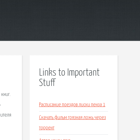
Links to Important
Stuff
 книг.
Ь
Расписание поездов лиски пенза 1
чителя
Скачать фильм грязная ложь через
торрент