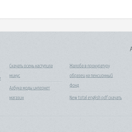
A
Скачать осень наступила
Жалоба в прокуратуру
минус
образец на пенсионный
е
фонд
Азбука моды интернет
магазин
New total english pdf скачать