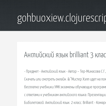
gohbuoxiew.clojurescr
Английский язык brilliant 3 клас
- Предмет - Английский язык - Автор – Тер-Минасова С.Г.
Скачать или смотреть онлайн. & "Мистер Хэлп идет на п
бесплатно учебники УМК экзамены обучающие программы
с ответами к учебникам английского языка. Презентации
Биболетовой. Aнглийский язык. 2 класс. Brilliant - Комаро