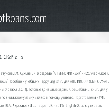
iptkoans.com
с скачать
, Узунова Л.М., Сухина Е.И. В разделе "АНГЛИЙСКИЙ ЯЗЫК" - 421 учебников и
омощь" Пособие к учебнику Happy English.ru для АНГЛИЙСКИЙ ЯЗЫК СКАЧАТ
 словари ЕГЭ. ГДЗ Готовые домашние задания, решебники, книги для у
 по английскому языку 2 класс в помощь учителю. Подготовлены к УМК
ва Ю.А., Ларионова И.В., Перретт Ж. - 2013г. English-2. Если у вас есть