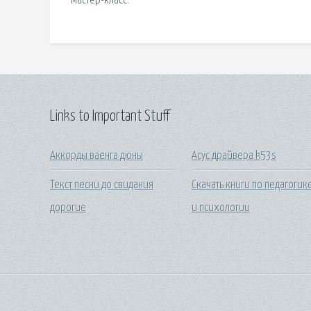
мастер-класс.
Links to Important Stuff
Аккорды ваенга дюны
Асус драйвера k53s
Текст песни до свидания
Скачать книги по педагогик
дорогие
и психологии