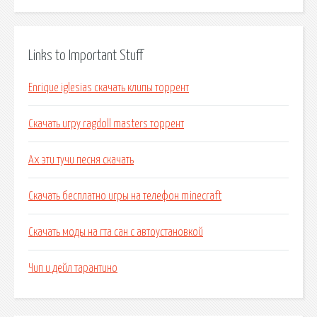
Links to Important Stuff
Enrique iglesias скачать клипы торрент
Скачать игру ragdoll masters торрент
Ах эти тучи песня скачать
Скачать бесплатно игры на телефон minecraft
Скачать моды на гта сан с автоустановкой
Чип и дейл тарантино