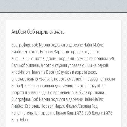
Альбом боб марли скачать
Биография. Боб Марли родился в деревне Найн-Майлс,
Ямайка.Его отец, Норвал Марли, по происхождению
англичанин с шотландскими корнями , служил генералом ВМС
Великобритании, а потом служил управляющим на одной.
Knockin’ on Heaven’s Door («Стучась в ворота рая»,
иносказательно «Быть на пороге смерти») — известная песня
Боба Дилана, написанная для саундтрека к фильму «Пэт
Гэрретт и Билли Кид». Со временем она была признана.
Биография. Боб Марли родился в деревне Найн-Майлс,
Ямайка. Его отец, Норвал Марли Фильм/Сериал Год
Исполнитель Пэт Гэрретт и Билли Кид: 1973 Боб Дилан: 1978
Bob Dylan: