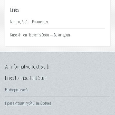
Links
Марли, Боб — Википедия.
Knockin’ on Heaven’s Door — Википедия.
An Informative Text Blurb
Links to Important Stuff
Разборки ютуб
Презентация публичный отчет