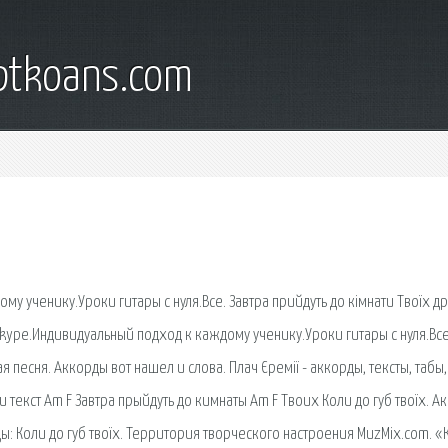
iptkoans.com
у ученику.Уроки гитары с нуля.Все. Завтра прийдуть до кімнати Твоїх др
 Skype.Индивидуальный подход к каждому ученику.Уроки гитары с нуля.Все.
 песня. Аккорды вот нашел и слова. Плач Єремії - аккорды, тексты, табы,
 и текст Am F Завтра прыйдуть до кимнаты Am F Твоих Коли до губ твоїх. 
рды: Коли до губ твоїх. Территория творческого настроения MuzMix.com. «