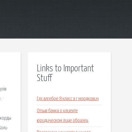
Links to Important
Stuff
узів
 ·
Гдз алгебре 8 класс а г мордкович
Отзыв банка о клиенте
Аккорды
юридическом лице образец
Коли