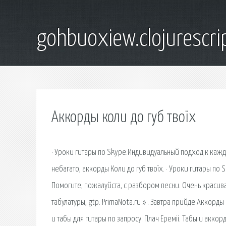
gohbuoxiew.clojurescr
Аккорды коли до губ твоїх
· Уроки гитары по Skype.Индивидуальный подход к каждом
небагато, аккорды Коли до губ твоїх. · Уроки гитары по
Помогите, пожалуйста, с разбором песни. Очень красивая
табулатуры, gtp. PrimaNota.ru » . Завтра прийде Аккорды
и табы для гитары по запросу: Плач Еремii. Табы и акко