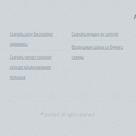
A
Скачать игру бесплатно
Скачать музыку ay ureyim
одевалки
Воздушные шары из бумаги
Скачать через торрент
схемы
сериал криминальная
полиция
© Untitled. All rights reserved.