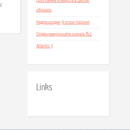
Программа концерта в школе
 E
образец
Надприродне 9 сезон торрент
Орден манускрипта скачать fb2
Atlantis 3
Links