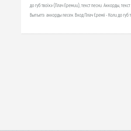
до губ твоїх» (Плач Еремии), текст песни. Аккорды, текс
Выпъетэ. аккорды песен. Вход Плач Єремії - Коли до губ