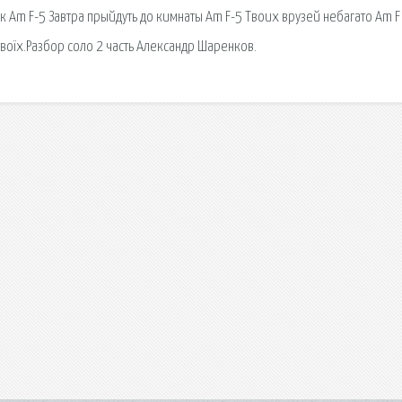
т к Am F-5 Завтра прыйдуть до кимнаты Am F-5 Твоих врузей небагато Am F
 твоїх.Разбор соло 2 часть Александр Шаренков.