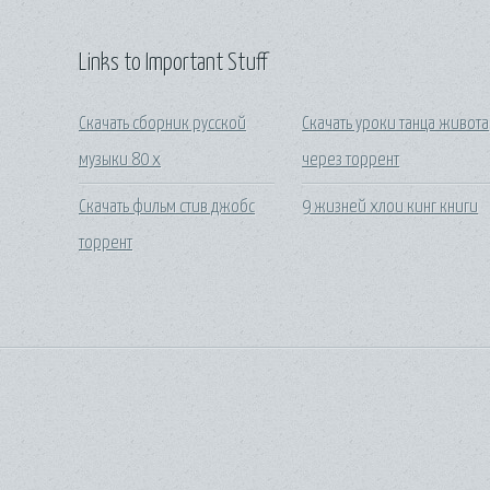
Links to Important Stuff
Скачать сборник русской
Скачать уроки танца живота
музыки 80 х
через торрент
Скачать фильм стив джобс
9 жизней хлои кинг книги
торрент